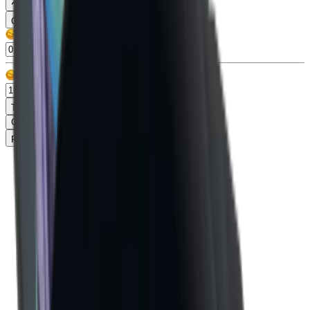
Popularne
30
Cena
Typ
Gun
99+
Knife
99+
Misc
13
Pet
86
Rzadkość