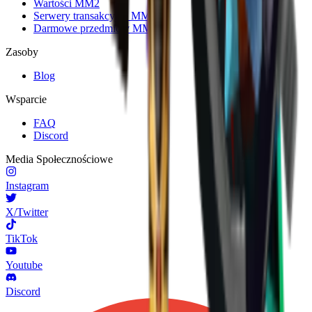
Wartości MM2
Serwery transakcyjne MM2
Darmowe przedmioty MM2
Zasoby
Blog
Wsparcie
FAQ
Discord
Media Społecznościowe
Instagram
X/Twitter
TikTok
Youtube
Discord