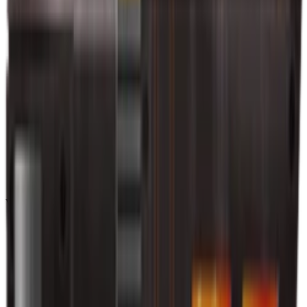
Vintage
(
10
)