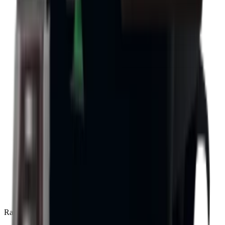
Rare
(
136
)