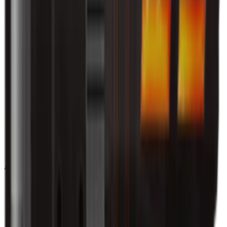
Ancient
(
14
)