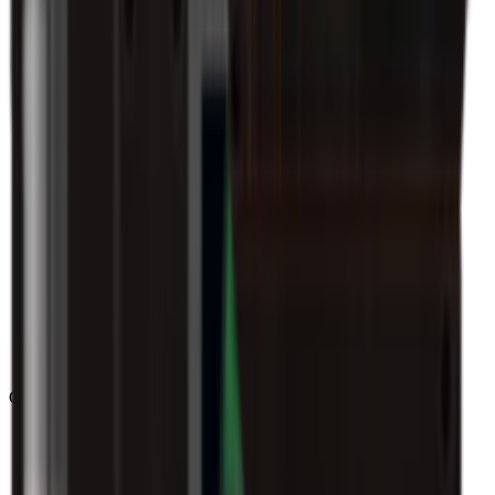
Godly
(
143
)