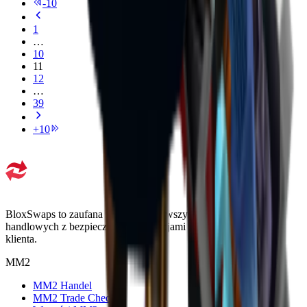
-
10
1
…
10
11
12
…
39
+
10
BloxSwaps to zaufana platforma dla wszystkich Twoich potrzeb
handlowych z bezpiecznymi transakcjami i wyjątkową obsługą
klienta.
MM2
MM2 Handel
MM2 Trade Checker