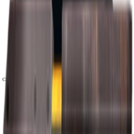
Chroma
(
48
)