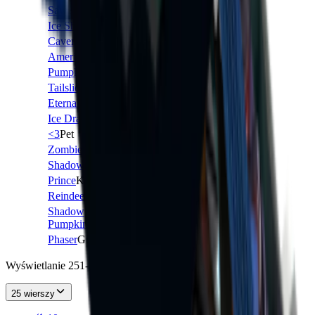
Saw
Knife
GODLY
29,553
1
Ice Shard
Knife
GODLY
27,487
1
Cavern
Knife
LEGENDARY
10,946
2
America
Gun
VINTAGE
27,734
1
Pumpking
Knife
GODLY
25,698
1
Tailslide
Knife
COMMON
13,585
2
Eternal
Knife
GODLY
31,411
1
Ice Dragon
Knife
GODLY
27,669
1
<3
Pet
COMMON
28,574
1
Zombie
Gun
UNCOMMON
10,675
1
Shadow
Knife
VINTAGE
27,904
1
Prince
Knife
VINTAGE
28,880
1
Reindeer
Pet
COMMON
9,629
1
Shadow
UNCOMMON
4,983
1
Pumpkin
Pet
Phaser
Gun
VINTAGE
25,186
1
Wyświetlanie 251-275 z 951 pozycji
25 wierszy