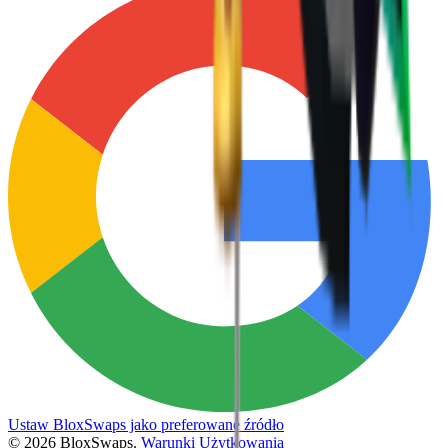
Ustaw BloxSwaps jako preferowane źródło
©
2026
BloxSwaps.
Warunki Użytkowania