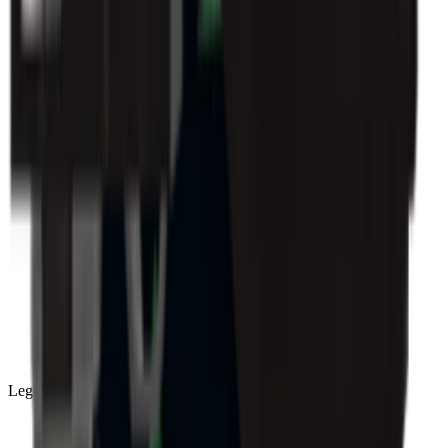
Legendary
(
85
)