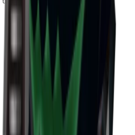
Uncommon
(
188
)