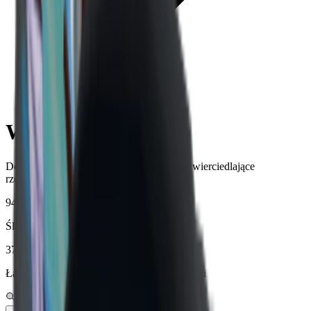
Wartości MM2
Wartości MM2
Dokładne wartości transakcyjne MM2 odzwierciedlające
rzeczywisty popyt i podaż.
946
Śledzenie unikalnych pozycji
37,521,157
Łączna liczba tekstów poddanych weryfikacji