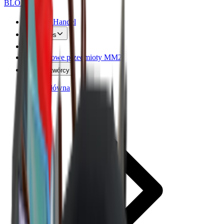
BLOX
SWAPS
MM2 Handel
Values
FAQ
Darmowe przedmioty MM2
Kod twórcy
Strona główna