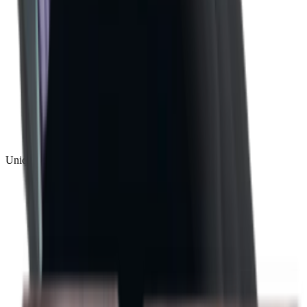
Unique
(
1
)