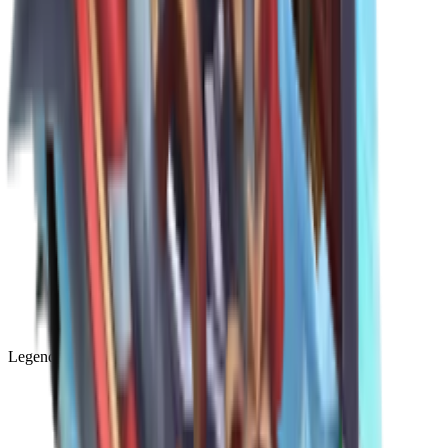
Legendary
(
85
)