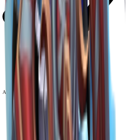
Ancient
(
14
)