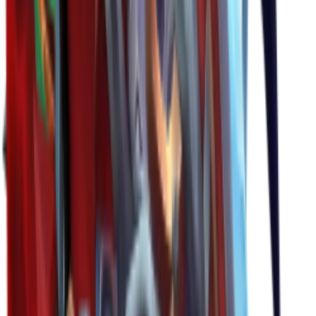
Chroma
(
48
)