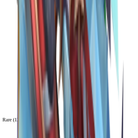
Rare
(
136
)