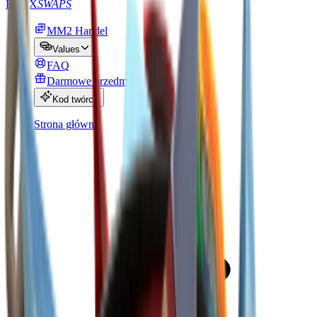
BLOX
SWAPS
MM2 Handel
Values
FAQ
Darmowe przedmioty MM2
Kod twórcy
Strona główna