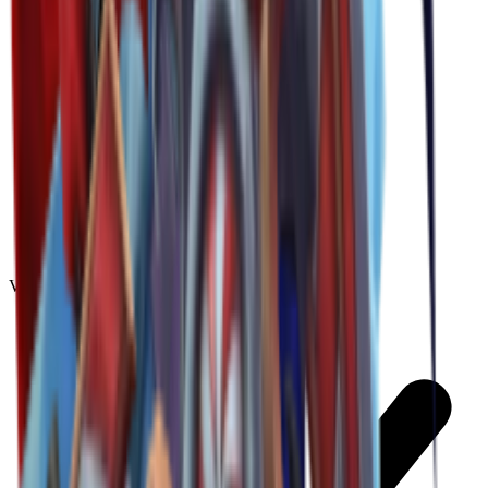
Vintage
(
10
)