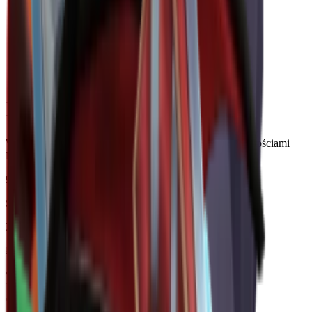
Ancient
MM2 Ancient Values
Wszystkie Ancient przedmioty rzadkie z aktualnymi wartościami
MM2, popytem i historią.
946
Śledzenie unikalnych pozycji
36,942,237
Łączna liczba tekstów poddanych weryfikacji
Popularne
Cena