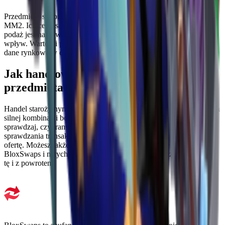
Przedmioty starożytne są jednymi z najwyżej cenionych broni w
MM2. Ich ceny są zwykle bardziej zmienne niż Godlies, ponieważ
podaż jest naprawdę stała, a zmiany popytu mogą mieć większy
wpływ. Wartości podane na tej stronie odzwierciedlają aktualne
dane rynkowe w oparciu o rekordy aktywnego handlu.
Jak handlować starożytnymi
przedmiotami w MM2
Handel starożytnym przedmiotem zazwyczaj wymaga zaoferowania
silnej kombinacji boskich lub chromatycznych broni. Zawsze
sprawdzaj, czy transakcja jest uczciwa, korzystając z narzędzia do
sprawdzania transakcji MM2, zanim zaakceptujesz jakąkolwiek
ofertę. Możesz także przeglądać dostępne starożytne przedmioty na
BloxSwaps i natychmiast sfinalizować transakcję bez negocjacji w
tę i z powrotem.