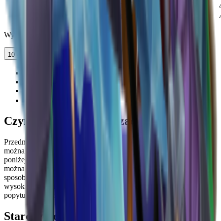
Batwing
Knife
ANCIENT
46,096
1
Swirly Axe
Knife
ANCIENT
30,995
1
Wyświetlanie 1-10 z 14 pozycji
10 wierszy
1
2
Czym jest starożytna rzadkość w MM2?
Przedmioty starożytne to bronie wysokiego poziomu, których nie
można już zdobyć podczas normalnej rozgrywki. Znajdują się one
poniżej Chroma pod względem prestiżu i wartości, a ponieważ nie
można ich rozpakować ani wytworzyć, handel jest jedynym
sposobem na ich zdobycie. Ograniczona dostępność utrzymuje ich
wysokie ceny, choć wartości mogą się zmieniać w zależności od
popytu i nowych wydań przedmiotów.
Starożytne wartości MM2