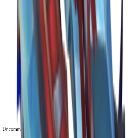
Uncommon
(
188
)