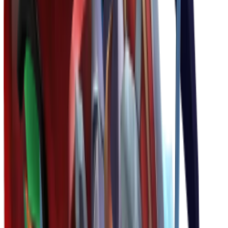
Unique
(
1
)