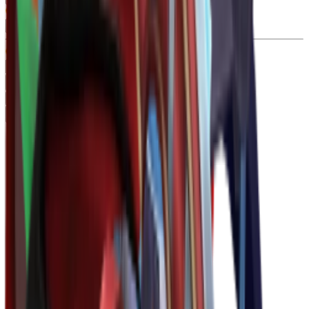
Typ
Gun
99+
Knife
99+
Misc
13
Pet
86
Rzadkość