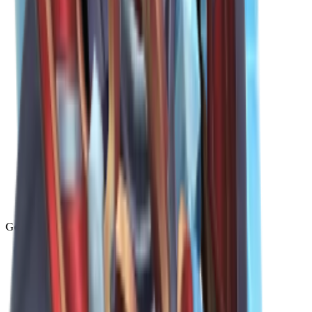
Godly
(
143
)