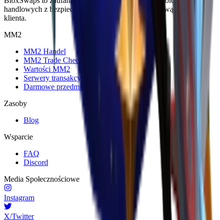
BloxSwaps to zaufana platforma dla wszystkich Twoich potrzeb
handlowych z bezpiecznymi transakcjami i wyjątkową obsługą
klienta.
MM2
MM2 Handel
MM2 Trade Checker
Wartości MM2
Serwery transakcyjne MM2
Darmowe przedmioty MM2
Zasoby
Blog
Wsparcie
FAQ
Discord
Media Społecznościowe
Instagram
X/Twitter