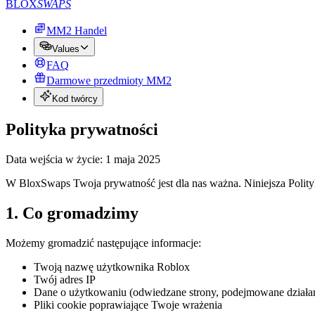
BLOX
SWAPS
MM2 Handel
Values
FAQ
Darmowe przedmioty MM2
Kod twórcy
Polityka prywatności
Data wejścia w życie: 1 maja 2025
W BloxSwaps Twoja prywatność jest dla nas ważna. Niniejsza Polity
1. Co gromadzimy
Możemy gromadzić następujące informacje:
Twoją nazwę użytkownika Roblox
Twój adres IP
Dane o użytkowaniu (odwiedzane strony, podejmowane działani
Pliki cookie poprawiające Twoje wrażenia