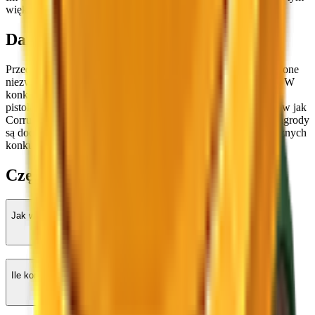
większe będą Twoje szanse na wygraną.
Darmowe MM2 Godlys
Przedmioty boskie to broń o najwyższej wartości w MM2 i są one
niezwykle trudne do zdobycia w trakcie normalnej rozgrywki. W
konkursach BloxSwaps regularnie pojawiają się boskie noże i
pistolety, dając graczom szansę na zdobycie takich przedmiotów jak
Corrupt, Elderwood Scythe, Batwing i wiele innych. Nowe nagrody
są dodawane w ramach codziennych, tygodniowych i miesięcznych
konkursów, więc zawsze jest o co walczyć.
Często zadawane pytania
Jak wybierani są zwycięzcy?
Ile konkursów z nagrodami odbywa się jednocześnie?