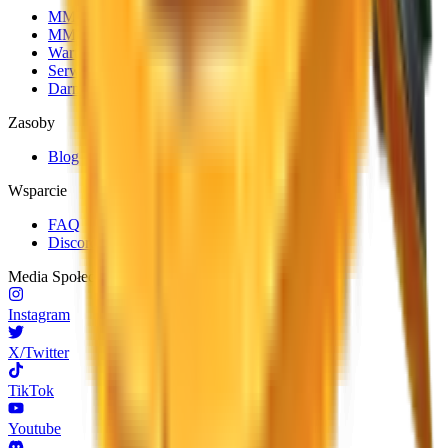
MM2 Handel
MM2 Trade Checker
Wartości MM2
Serwery transakcyjne MM2
Darmowe przedmioty MM2
Zasoby
Blog
Wsparcie
FAQ
Discord
Media Społecznościowe
Instagram
X/Twitter
TikTok
Youtube