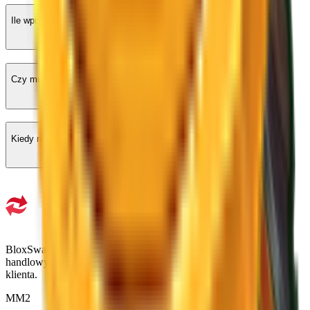
Ile wpisów mogę zdobyć?
Czy mogę wziąć udział w więcej niż jednym konkursie z nagrodami?
Kiedy resetują się nagrody?
BloxSwaps to zaufana platforma dla wszystkich Twoich potrzeb
handlowych z bezpiecznymi transakcjami i wyjątkową obsługą
klienta.
MM2