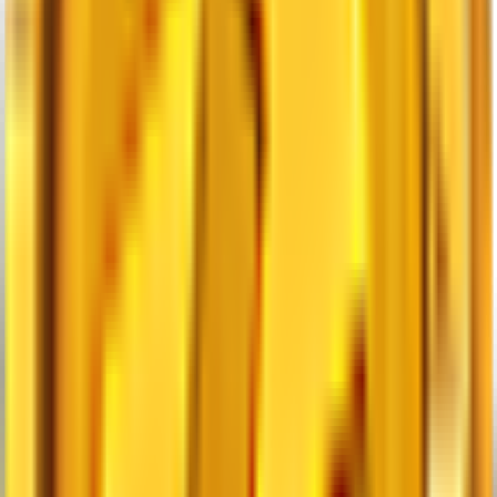
Dołącz
Traveler's Axe
Warto
8.96K