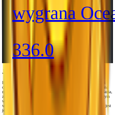
wygrana Oce
336.0
Jak zdobyć darmowe Godlys w MM2
BloxSwaps organizuje jednocześnie trzy konkursy z nagrodami:
codzienny, tygodniowy i miesięczny. Każdy konkurs ma ustaloną
nagrodę, a aby wziąć w nim udział, należy wykonać proste zadania,
za które otrzymuje się zgłoszenia. Im więcej zadań wykonasz, tym
więcej zgłoszeń zbierzesz i tym większe będą Twoje szanse na
wygraną. Działa to jak loteria – w każdym konkursie losowany jest
jeden zwycięzca, a każde zgłoszenie zwiększa Twoje szanse.