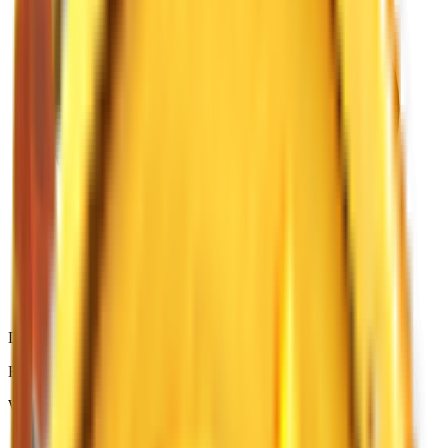
Darmowy udział
Wygraj darmowe monety
Evergreen
Warto
57.75K