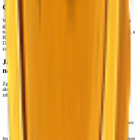
Co można wygrać
W ramach konkursów rozdawane są różne przedmioty z MM2, a
główną nagrodą są boskie bronie. Boskie bronie należą do
najrzadszych i najbardziej poszukiwanych przedmiotów w MM2, a
BloxSwaps daje Ci realną szansę na wygranie ich za darmo.
Dostępne nagrody zmieniają się w kolejnych konkursach, więc
zawsze do wygrania są inne przedmioty.
Jak wziąć udział w konkursie z
nagrodami
Zgłoszenie się do konkursu na BloxSwaps jest proste. Każdy
aktywny konkurs ma zestaw zadań, które możesz wykonać, aby
zdobyć zgłoszenia. Oto jak to działa:
Przejrzyj aktualne promocje na tej stronie.
Wybierz konkurs, w którym chcesz wziąć udział.
Wykonaj dostępne zadania, aby zdobyć zgłoszenia.
Poczekaj na losowanie. Zwycięzcy zostaną wybrani losowo
spośród wszystkich zgłoszeń.
Im więcej zadań wykonasz, tym więcej zgłoszeń zdobędziesz i tym