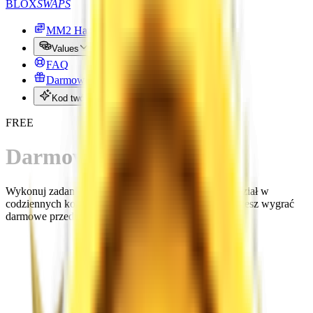
BLOX
SWAPS
MM2 Handel
Values
FAQ
Darmowe przedmioty MM2
Kod twórcy
FREE
Darmowe MM2 Godlys
Wykonuj zadania, aby zdobywać zgłoszenia i brać udział w
codziennych konkursach z nagrodami, w których możesz wygrać
darmowe przedmioty MM2.