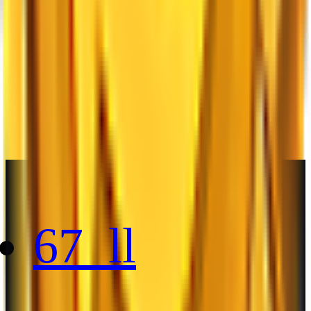
1
Dołącz
WINNERS
Ostatni zwycięzcy
67_ll