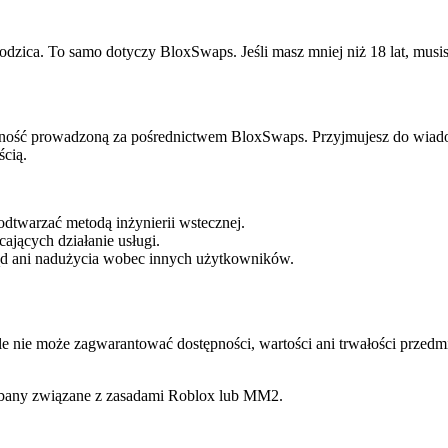
zica. To samo dotyczy BloxSwaps. Jeśli masz mniej niż 18 lat, musis
ywność prowadzoną za pośrednictwem BloxSwaps. Przyjmujesz do wiad
cią.
dtwarzać metodą inżynierii wstecznej.
jących działanie usługi.
d ani nadużycia wobec innych użytkowników.
le nie może zagwarantować dostępności, wartości ani trwałości przed
 bany związane z zasadami Roblox lub MM2.