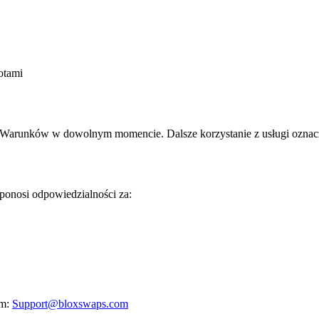
otami
ych Warunków w dowolnym momencie. Dalsze korzystanie z usługi ozna
onosi odpowiedzialności za:
m:
Support@bloxswaps.com