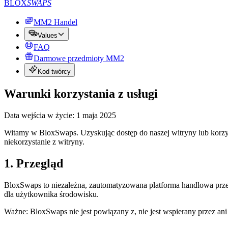
BLOX
SWAPS
MM2 Handel
Values
FAQ
Darmowe przedmioty MM2
Kod twórcy
Warunki korzystania z usługi
Data wejścia w życie: 1 maja 2025
Witamy w BloxSwaps. Uzyskując dostęp do naszej witryny lub korzysta
niekorzystanie z witryny.
1. Przegląd
BloxSwaps to niezależna, zautomatyzowana platforma handlowa prz
dla użytkownika środowisku.
Ważne: BloxSwaps nie jest powiązany z, nie jest wspierany przez a