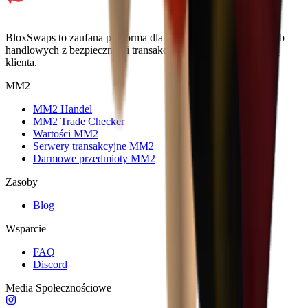
BloxSwaps to zaufana platforma dla wszystkich Twoich potrzeb
handlowych z bezpiecznymi transakcjami i wyjątkową obsługą
klienta.
MM2
MM2 Handel
MM2 Trade Checker
Wartości MM2
Serwery transakcyjne MM2
Darmowe przedmioty MM2
Zasoby
Blog
Wsparcie
FAQ
Discord
Media Społecznościowe