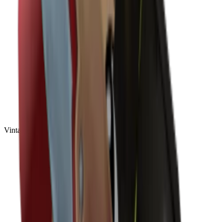
Vintage
(
10
)