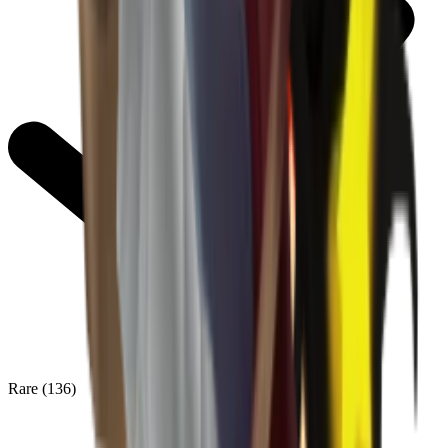
Rare
(
136
)