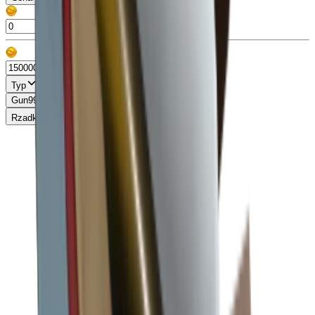
Typ
Gun
99+
Knife
99+
Misc
13
Pet
86
Rzadkość