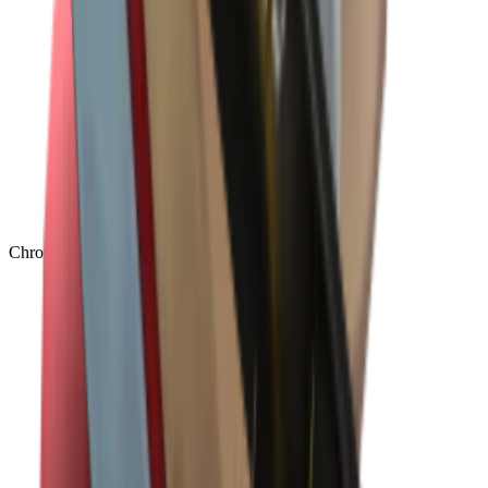
Chroma
(
48
)