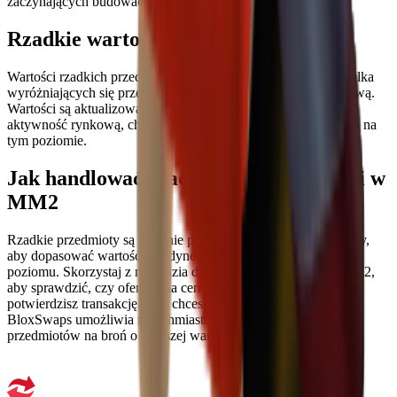
zaczynających budować swój ekwipunek.
Rzadkie wartości MM2
Wartości rzadkich przedmiotów są zazwyczaj niskie, a tylko kilka
wyróżniających się przedmiotów ma znaczącą wartość handlową.
Wartości są aktualizowane na tej stronie w oparciu o bieżącą
aktywność rynkową, choć znaczące wahania cen są rzadkością na
tym poziomie.
Jak handlować rzadkimi przedmiotami w
MM2
Rzadkie przedmioty są głównie przydatne do łączenia w pakiety,
aby dopasować wartość pojedynczego przedmiotu wyższego
poziomu. Skorzystaj z narzędzia do sprawdzania transakcji MM2,
aby sprawdzić, czy oferowana cena jest uczciwa, zanim
potwierdzisz transakcję. Jeśli chcesz szybko dokonać wymiany,
BloxSwaps umożliwia natychmiastową wymianę rzadkich
przedmiotów na broń o wyższej wartości.