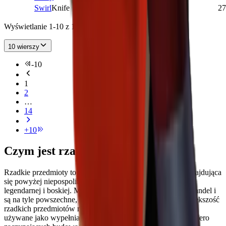
Swirl
Knife
RARE
5,105
2
27
Wyświetlanie 1-10 z 136 pozycji
10 wierszy
-
10
1
2
…
14
+
10
Czym jest rzadka rzadkość w MM2?
Rzadkie przedmioty to broń średniego poziomu w MM2, znajdująca
się powyżej niepospolitej i pospolitej, ale znacznie poniżej
legendarnej i boskiej. Można je zdobyć poprzez skrzynie i handel i
są na tyle powszechne, że ich znalezienie nie jest trudne. Większość
rzadkich przedmiotów ma skromną wartość i są one głównie
używane jako wypełniacz w transakcjach lub dla graczy dopiero