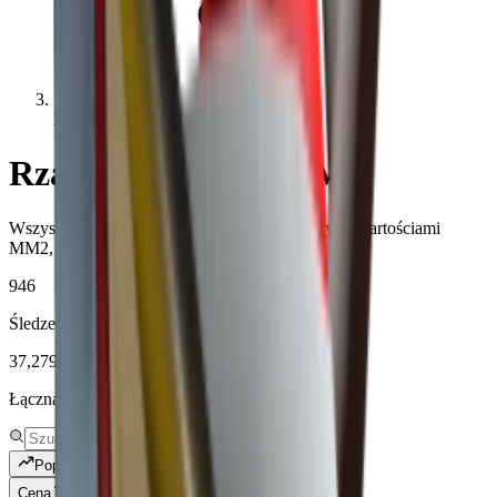
Rare
Rzadkie wartości MM2
Wszystkie Rare przedmioty rzadkie z aktualnymi wartościami
MM2, popytem i historią.
946
Śledzenie unikalnych pozycji
37,279,521
Łączna liczba tekstów poddanych weryfikacji
Popularne
Cena