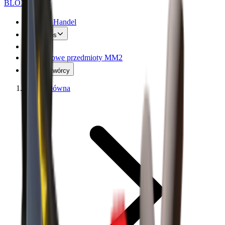
BLOX
SWAPS
MM2 Handel
Values
FAQ
Darmowe przedmioty MM2
Kod twórcy
Strona główna