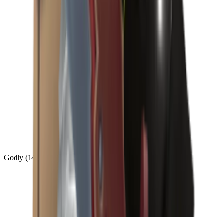
Godly
(
143
)