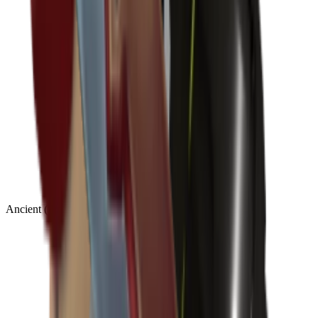
Ancient
(
14
)