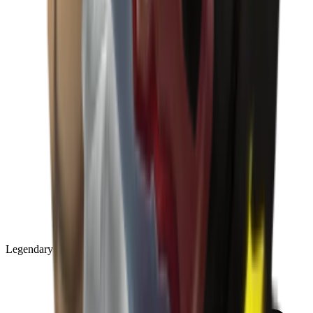
Legendary
(
85
)