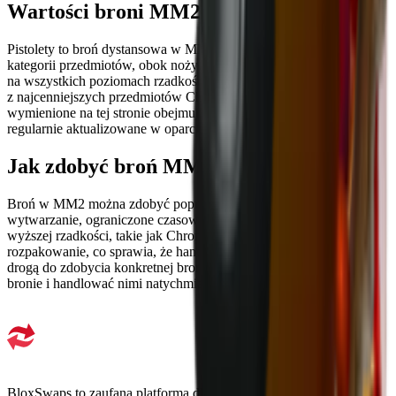
Wartości broni MM2
Pistolety to broń dystansowa w MM2 i jedna z trzech głównych
kategorii przedmiotów, obok noży i zwierzaków. Są one dostępne
na wszystkich poziomach rzadkości, od zwykłych dropów po jedne
z najcenniejszych przedmiotów Chroma i Ancient w grze. Wartości
wymienione na tej stronie obejmują każdą broń w MM2 i są
regularnie aktualizowane w oparciu o bieżącą aktywność rynkową.
Jak zdobyć broń MM2
Broń w MM2 można zdobyć poprzez rozpakowywanie skrzynek,
wytwarzanie, ograniczone czasowo wydarzenia i handel. Bronie o
wyższej rzadkości, takie jak Chromy, mają bardzo niskie szanse na
rozpakowanie, co sprawia, że handel jest najbardziej niezawodną
drogą do zdobycia konkretnej broni. Możesz przeglądać dostępne
bronie i handlować nimi natychmiast na BloxSwaps.
BloxSwaps to zaufana platforma dla wszystkich Twoich potrzeb