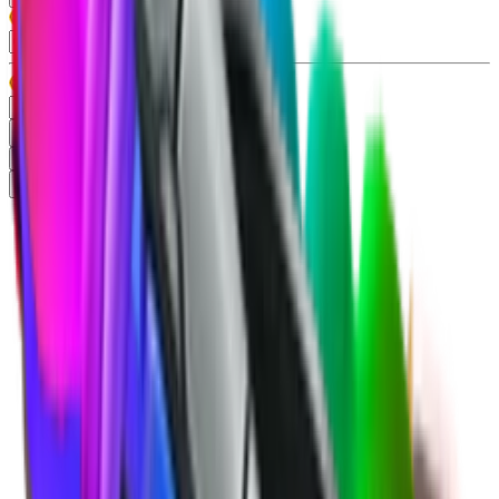
Typ
Gun
99+
Knife
99+
Misc
13
Pet
86
Rzadkość