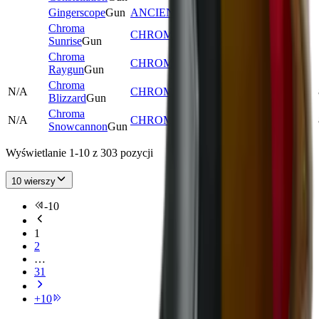
Gingerscope
Gun
ANCIENT
3,295
6
Chroma
CHROMA
471
6
Sunrise
Gun
Chroma
CHROMA
653
6
Raygun
Gun
Chroma
N/A
CHROMA
628
5
Blizzard
Gun
Chroma
N/A
CHROMA
1,045
6
Snowcannon
Gun
Wyświetlanie 1-10 z 303 pozycji
10 wierszy
-
10
1
2
…
31
+
10