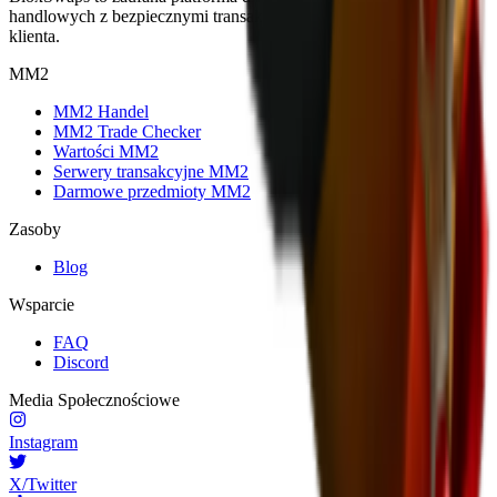
handlowych z bezpiecznymi transakcjami i wyjątkową obsługą
klienta.
MM2
MM2 Handel
MM2 Trade Checker
Wartości MM2
Serwery transakcyjne MM2
Darmowe przedmioty MM2
Zasoby
Blog
Wsparcie
FAQ
Discord
Media Społecznościowe
Instagram
X/Twitter