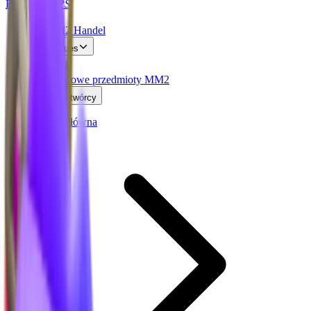
BLOX
SWAPS
MM2 Handel
Values
FAQ
Darmowe przedmioty MM2
Kod twórcy
Strona główna