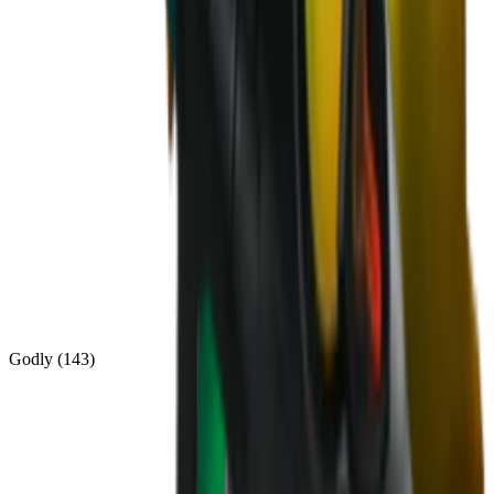
Godly
(
143
)