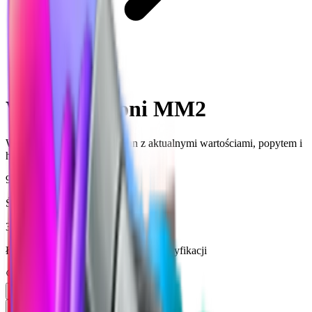
Gun
Wartości broni MM2
Wszystkie pozycje MM2 Gun z aktualnymi wartościami, popytem i
historią cen.
946
Śledzenie unikalnych pozycji
36,942,237
Łączna liczba tekstów poddanych weryfikacji
Popularne
Cena