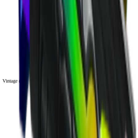
Vintage
(
10
)