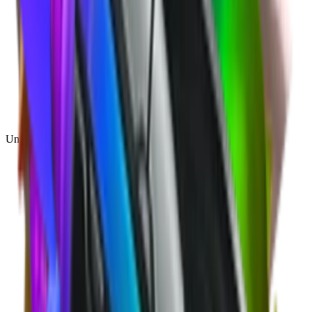
Unique
(
1
)