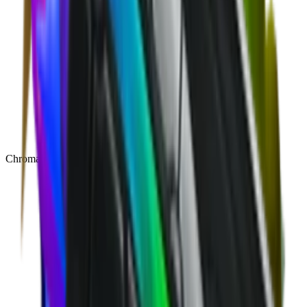
Chroma
(
48
)