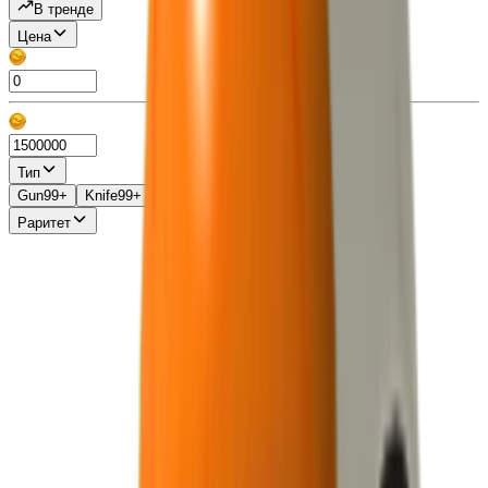
В тренде
Цена
Тип
Gun
99+
Knife
99+
Misc
13
Pet
86
Раритет