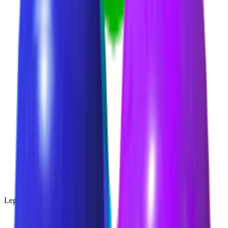
Legendary
(
85
)