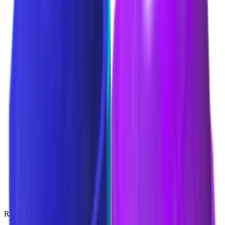
Rare
(
136
)