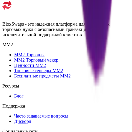
BloxSwaps - это надежная платформа для всех ваших
торговых нужд с безопасными транзакциями и
исключительной поддержкой клиентов.
MM2
MM2 Торговля
MM2 Торговый чекер
Ценности MM2
Торговые серверы MM2
Бесплатные предметы MM2
Ресурсы
Блог
Поддержка
Часто задаваемые вопросы
Дискорд
Социальные сети