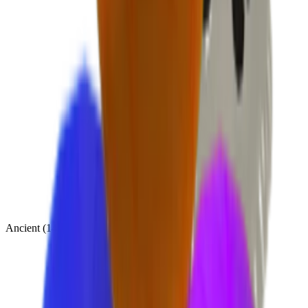
Ancient
(
14
)