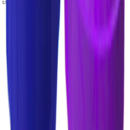
Uncommon
(
188
)