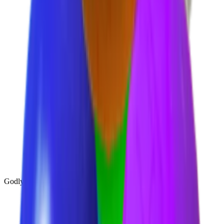
Godly
(
143
)