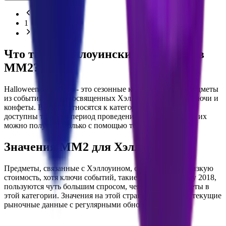
1
Что такое хэллоуинские предметы в
MM2?
Halloween misc items - это сезонные коллекционные предметы
из событий MM2, посвященных Хэллоуину, включая ключи и
конфеты. Все они относятся к категории Misc и были
доступны только в период проведения события. Теперь их
можно получить только с помощью торговли.
Значения MM2 для Хэллоуина
Предметы, связанные с Хэллоуином, обычно имеют низкую
стоимость, хотя ключи событий, такие как Skeleton Key 2018,
пользуются чуть большим спросом, чем другие предметы в
этой категории. Значения на этой странице отражают текущие
рыночные данные с регулярными обновлениями.