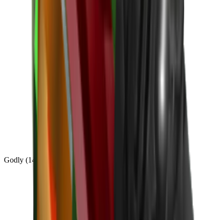
Godly
(
143
)