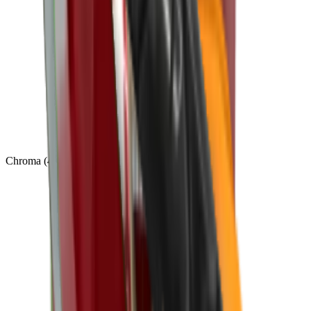
Chroma
(
48
)