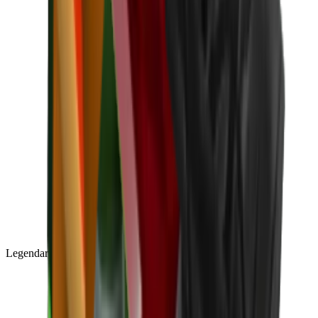
Legendary
(
85
)