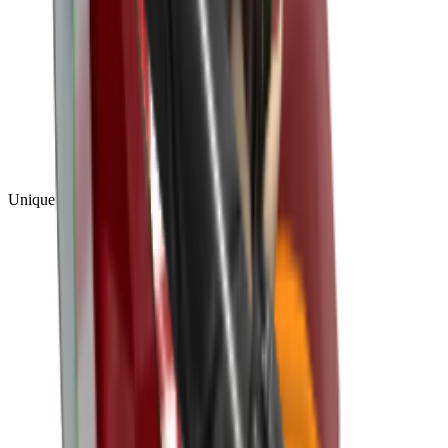
Unique
(
1
)