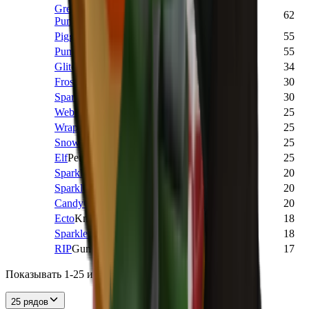
Green
COMMON
1,530
1
62
Pumpkin
Pet
Piggy
Pet
COMMON
1,722
2
55
Pumpkin
Pet
COMMON
2,801
3
55
Glitch2
Knife
COMMON
9,574
2
34
Frosted
Knife
COMMON
3,784
2
30
Sparkle9
Knife
COMMON
19,681
2
30
Webbed
Gun
COMMON
3,037
2
25
Wrapped
Gun
COMMON
2,242
2
25
Snowflakes
Gun
COMMON
2,076
2
25
Elf
Pet
COMMON
1,616
2
25
Sparkle8
Knife
COMMON
19,126
2
20
Sparkle10
Knife
COMMON
20,512
2
20
CandyCorn
Knife
COMMON
2,878
2
20
Ecto
Knife
COMMON
3,148
2
18
Sparkle7
Knife
COMMON
22,029
2
18
RIP
Gun
COMMON
2,983
2
17
Показывать 1-25 из 314 элементов
25 рядов