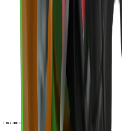
Uncommon
(
188
)