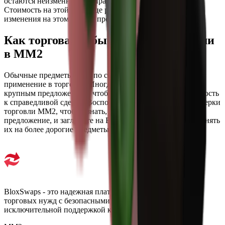
остаются неизменными и практически не меняются.
Стоимость на этой странице регулярно обновляется, хотя
изменения на этом уровне происходят редко.
Как торговать обычными предметами
в MM2
Обычные предметы сами по себе имеют ограниченное
применение в торговле. Иногда их добавляют к более
крупным предложениям, чтобы приблизить общую стоимость
к справедливой сделке. Воспользуйтесь программой проверки
торговли MM2, чтобы узнать, как они влияют на
предложение, и загляните на BloxSwaps, если хотите обменять
их на более дорогие предметы.
BloxSwaps - это надежная платформа для всех ваших
торговых нужд с безопасными транзакциями и
исключительной поддержкой клиентов.