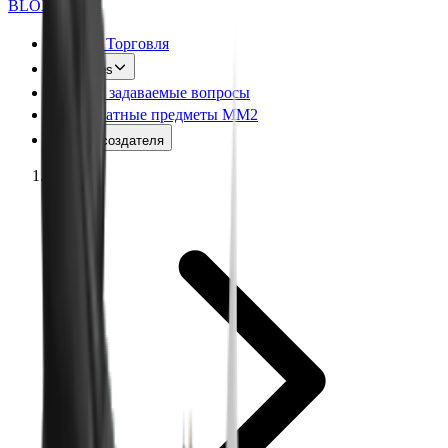
BLOX
SWAPS
MM2 Торговля
Values
Часто задаваемые вопросы
Бесплатные предметы MM2
Код создателя
Главная