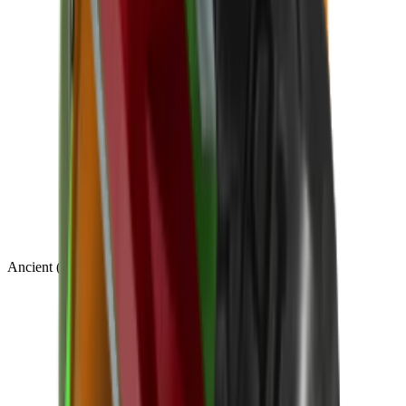
Ancient
(
14
)