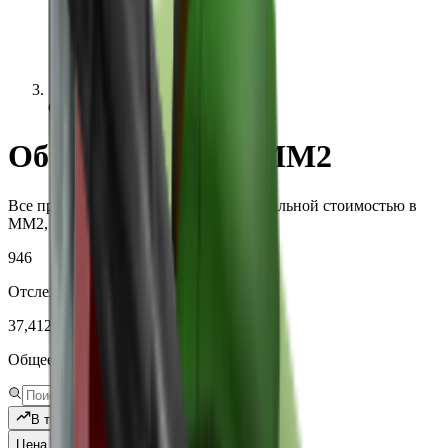
Common
Общие ценности MM2
Все предметы Common - редкости с реальной стоимостью в
MM2, спросом и историей.
946
Отслеживаемые уникальные предметы
37,412,324
Общее количество отслеженных текстов
В тренде
Цена