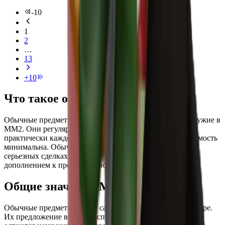
-
10
1
2
…
13
+
10
Что такое общая редкость в MM2?
Обычные предметы - это наиболее часто получаемое оружие в
MM2. Они регулярно выпадают из ящиков и доступны
практически каждому игроку, поэтому их торговая стоимость
минимальна. Обычные предметы редко используются в
серьезных сделках, но могут послужить небольшим
дополнением к предложению.
Общие значения MM2
Обычные предметы имеют самую низкую стоимость в игре.
Их предложение велико, а спрос низок, поэтому цены