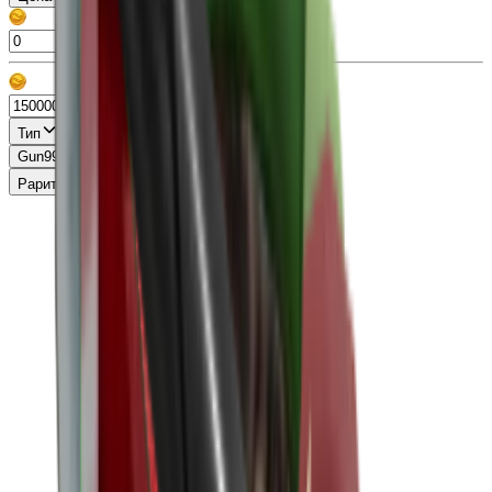
Тип
Gun
99+
Knife
99+
Misc
13
Pet
86
Раритет