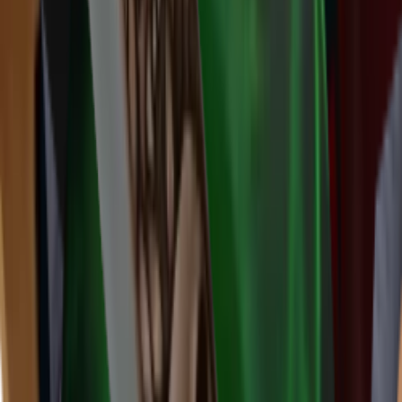
Ancient
(
14
)