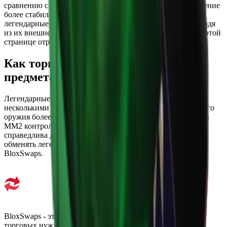
сравнению с более высокими уровнями, так как предложение
более стабильно. Спрос все еще играет роль: некоторые
легендарные предметы стоят заметно дороже других, исходя
из их внешнего вида и способа получения. Стоимость на этой
странице отражает текущие рыночные данные.
Как торговать легендарными
предметами в MM2
Легендарные предметы обычно используются в сделках с
несколькими предметами, чтобы сравнять стоимость одного
оружия более высокого уровня. Перед сделкой проверьте в
MM2 контрольную сумму, чтобы убедиться, что она
справедлива для обеих сторон. Вы также можете найти и
обменять легендарные предметы непосредственно на
BloxSwaps.
BloxSwaps - это надежная платформа для всех ваших
торговых нужд с безопасными транзакциями и