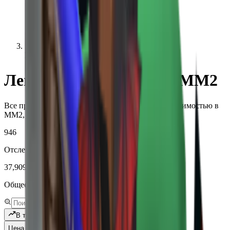
Legendary
Легендарные ценности MM2
Все предметы Legendary - редкости с реальной стоимостью в
MM2, спросом и историей.
946
Отслеживаемые уникальные предметы
37,909,523
Общее количество отслеженных текстов
В тренде
Цена