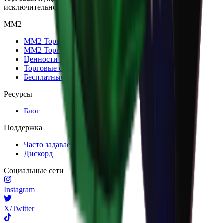
исключительной поддержкой клиентов.
MM2
MM2 Торговля
MM2 Торговый чекер
Ценности MM2
Торговые серверы MM2
Бесплатные предметы MM2
Ресурсы
Блог
Поддержка
Часто задаваемые вопросы
Дискорд
Социальные сети
Instagram
X/Twitter