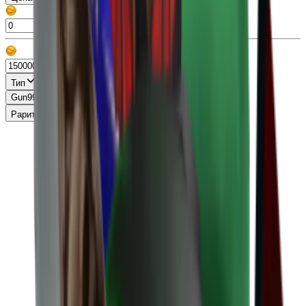
Тип
Gun
99+
Knife
99+
Misc
13
Pet
86
Раритет