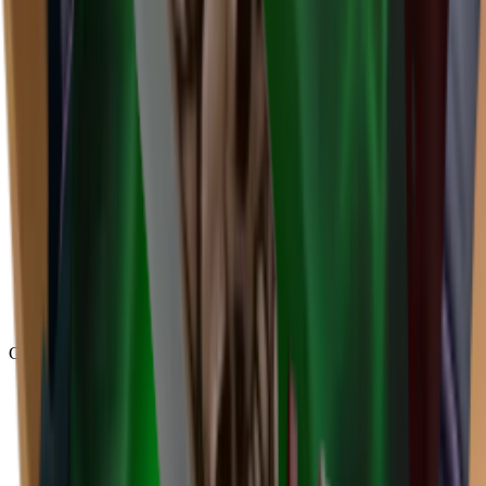
Godly
(
143
)