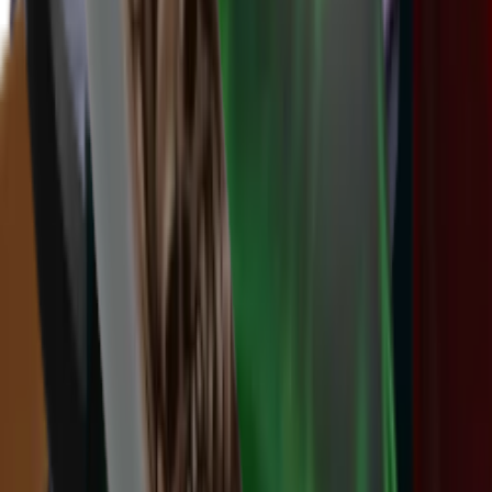
Vintage
(
10
)