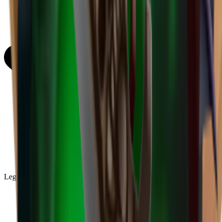
Legendary
(
85
)