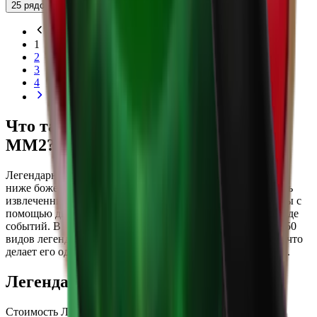
25 рядов
1
2
3
4
Что такое Легендарная редкость в
MM2?
Легендарные предметы в MM2 находятся на один уровень
ниже божественных. Они имеют 5-процентный шанс быть
извлеченными из ящиков, а также могут быть изготовлены с
помощью двенадцати редких осколков или получены в ходе
событий. В настоящее время в игре насчитывается более 50
видов легендарного оружия, включая ножи и пистолеты, что
делает его одним из самых популярных уровней редкости.
Легендарные ценности MM2
Стоимость Легендарных предметов более стабильна по