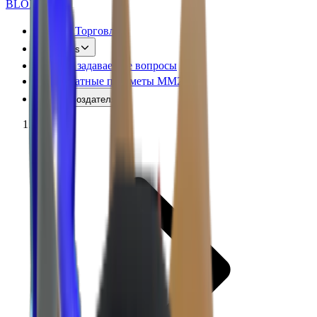
BLOX
SWAPS
MM2 Торговля
Values
Часто задаваемые вопросы
Бесплатные предметы MM2
Код создателя
Главная