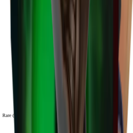
Rare
(
136
)