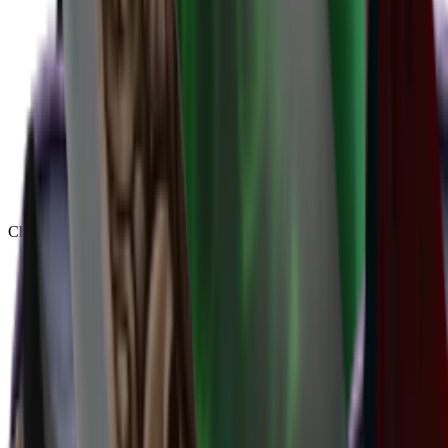
Chroma
(
48
)