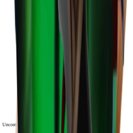
Uncommon
(
188
)