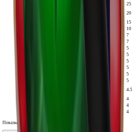
Pumpkin
Pet
LEGENDARY
3,556
1
25
Red
LEGENDARY
3,179
1
20
Pumpkin
Pet
Skully
Pet
LEGENDARY
3,381
2
15
Arctic
Gun
LEGENDARY
7,079
2
10
Broken
Knife
LEGENDARY
15,529
2
7
Cavern
Knife
LEGENDARY
11,030
2
7
Ghost
Knife
LEGENDARY
14,174
1
5
Ginger
Gun
LEGENDARY
13,400
1
5
Icedriller
Gun
LEGENDARY
9,500
2
5
Nightsky
Gun
LEGENDARY
17,945
2
5
Vampire Bat
Pet
LEGENDARY
8,092
1
5
Nobledragon
Pet
LEGENDARY
8,106
1
5
Overseer
LEGENDARY
9,155
1
4.
Eye
Pet
Scratch
Knife
LEGENDARY
12,176
-
4
Bunnies
Knife
LEGENDARY
38,574
2
4
Skulls
Knife
LEGENDARY
10,620
1
4
Показывать 1-25 из 85 элементов