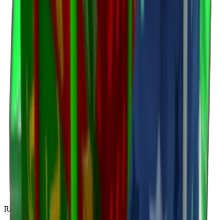
Rare
(
136
)