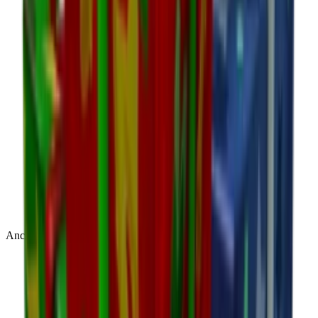
Ancient
(
14
)