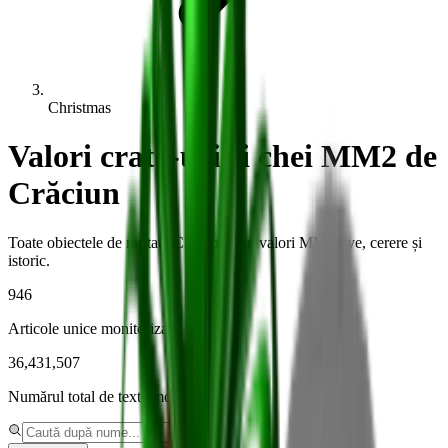
Christmas
Valori crate-uri și chei MM2 de
Crăciun
Toate obiectele de raritate Christmas cu valori MM2 live, cerere și
istoric.
946
Articole unice monitorizate
36,431,507
Numărul total de texte monitorizate