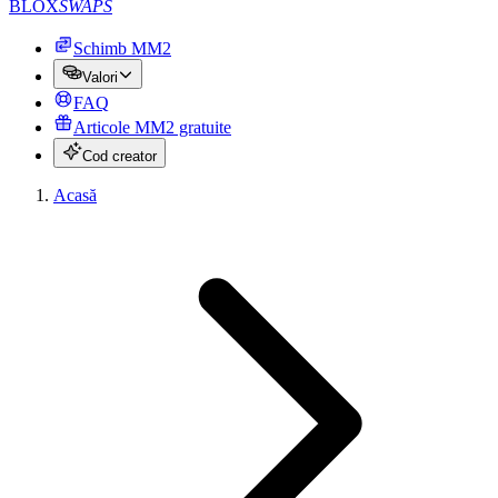
BLOX
SWAPS
Schimb MM2
Valori
FAQ
Articole MM2 gratuite
Cod creator
Acasă