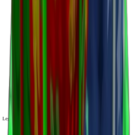
Legendary
(
85
)