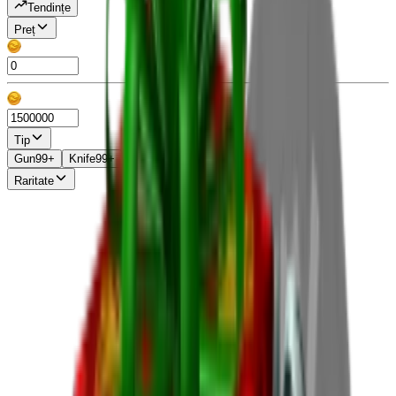
Tendințe
Preț
Tip
Gun
99+
Knife
99+
Misc
13
Pet
86
Raritate