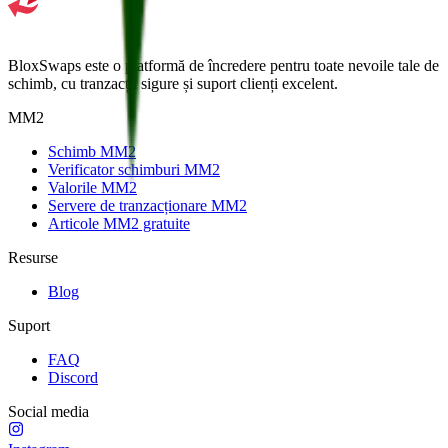
BloxSwaps este o platformă de încredere pentru toate nevoile tale de
schimb, cu tranzacții sigure și suport clienți excelent.
MM2
Schimb MM2
Verificator schimburi MM2
Valorile MM2
Servere de tranzacționare MM2
Articole MM2 gratuite
Resurse
Blog
Suport
FAQ
Discord
Social media