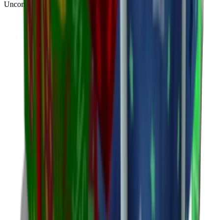
Uncommon
(
188
)