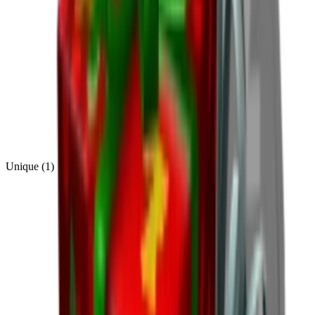
Unique
(
1
)