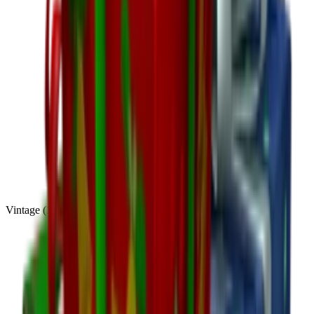
Vintage
(
10
)