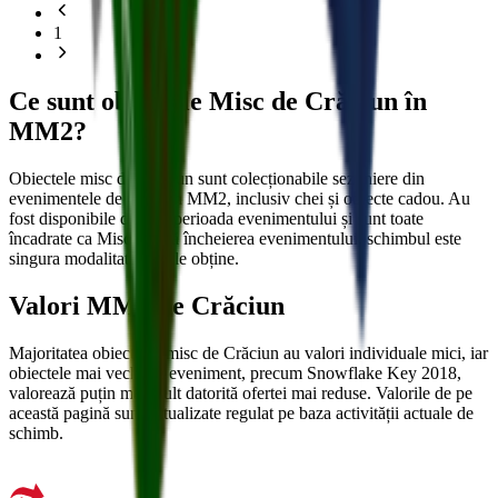
1
Ce sunt obiectele Misc de Crăciun în
MM2?
Obiectele misc de Crăciun sunt colecționabile sezoniere din
evenimentele de Crăciun MM2, inclusiv chei și obiecte cadou. Au
fost disponibile doar în perioada evenimentului și sunt toate
încadrate ca Misc. După încheierea evenimentului, schimbul este
singura modalitate de a le obține.
Valori MM2 de Crăciun
Majoritatea obiectelor misc de Crăciun au valori individuale mici, iar
obiectele mai vechi de eveniment, precum Snowflake Key 2018,
valorează puțin mai mult datorită ofertei mai reduse. Valorile de pe
această pagină sunt actualizate regulat pe baza activității actuale de
schimb.