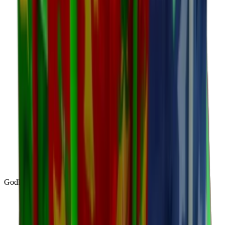
Godly
(
143
)