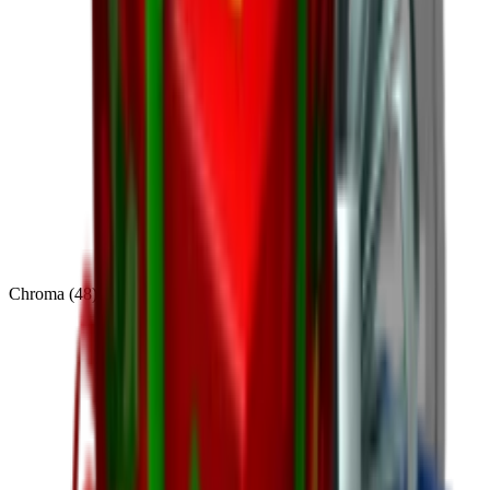
Chroma
(
48
)