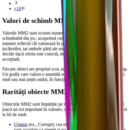
+
10
Valori de schimb MM2
Valorile MM2 sunt scoruri numerice atribuite fiecărui obiect
schimbabil din joc, acoperind cuțite, pistoale și pet-uri. Aceste
numere reflectă cât valorează în prezent fiecare obiect pe piața
jucătorilor, iar ambele părți ale unui schimb le folosesc pentru a
decide dacă oferta este corectă, dezechilibrată sau nu merită
acceptată.
Fiecare obiect are propriul scor, iar aceste scoruri se schimbă în timp.
Un godly care valora o anumită sumă luna trecută poate valora mai
mult sau mai puțin astăzi, în funcție de cerere și activitatea pieței.
Rarități obiecte MM2
Obiectele MM2 sunt împărțite pe niveluri de raritate și, deși nivelul
joacă un rol important în valoare, cererea și disponibilitatea contează
la fel de mult.
Unique
(ex., Corrupt): cea mai mare raritate, dar majoritatea
sunt acordate ca premii și nu pot fi schimbate, deci apar rar în