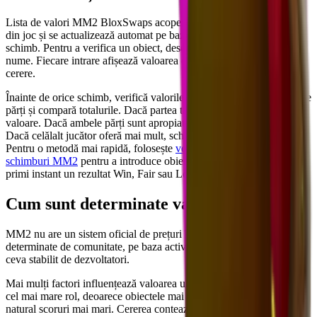
Lista de valori MM2 BloxSwaps acoperă fiecare obiect schimbabil
din joc și se actualizează automat pe baza tendințelor reale de
schimb. Pentru a verifica un obiect, deschide lista și caută după
nume. Fiecare intrare afișează valoarea curentă, raritatea și scorul de
cerere.
Înainte de orice schimb, verifică valorile fiecărui obiect de pe ambele
părți și compară totalurile. Dacă partea ta iese mai mare, pierzi
valoare. Dacă ambele părți sunt apropiate, schimbul este corect.
Dacă celălalt jucător oferă mai mult, schimbul este în avantajul tău.
Pentru o metodă mai rapidă, folosește
verificatorul nostru de
schimburi MM2
pentru a introduce obiectele de pe ambele părți și a
primi instant un rezultat Win, Fair sau Loss.
Cum sunt determinate valorile?
MM2 nu are un sistem oficial de prețuri în joc. Toate valorile sunt
determinate de comunitate, pe baza activității reale de schimb, nu de
ceva stabilit de dezvoltatori.
Mai mulți factori influențează valoarea unui obiect. Raritatea joacă
cel mai mare rol, deoarece obiectele mai greu de obținut obțin
natural scoruri mai mari. Cererea contează la fel de mult, deoarece