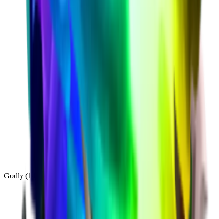
Godly
(
143
)