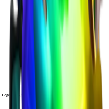
Legendary
(
85
)