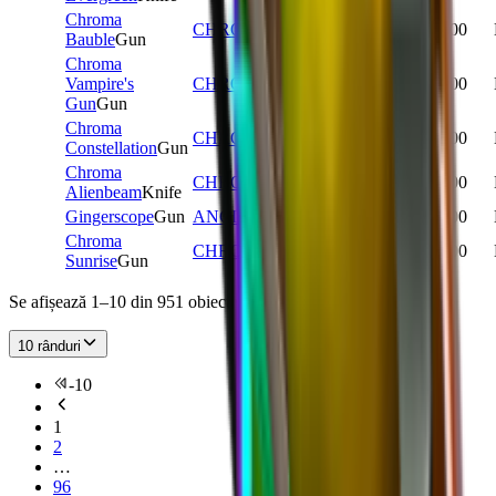
Chroma
CHROMA
193
7
38,000
Bauble
Gun
Chroma
Vampire's
CHROMA
195
6
30,000
Gun
Gun
Chroma
CHROMA
187
6
27,000
Constellation
Gun
Chroma
CHROMA
226
6
25,000
Alienbeam
Knife
Gingerscope
Gun
ANCIENT
3,290
6
18,500
Chroma
CHROMA
466
6
13,500
Sunrise
Gun
Se afișează 1–10 din 951 obiecte
10 rânduri
-
10
1
2
…
96