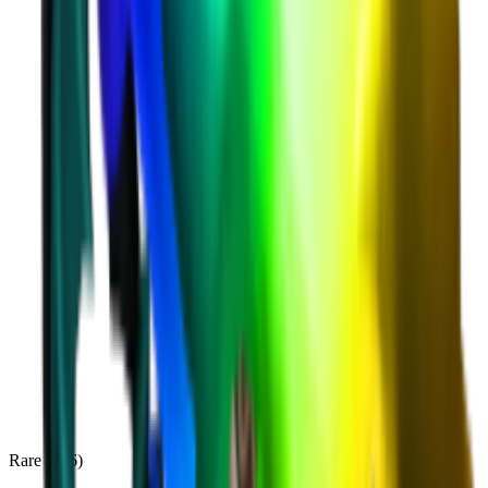
Rare
(
136
)