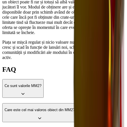
un obiect poate fi rar și totuși să aibă valoare mică dacă puțini
jucători îl vor. Modul de obținere are și el impact, obiectele
disponibile doar prin schimb având de obicei scoruri mai mari decât
cele care încă pot fi obținute din crate-uri. Obiectele sezoniere și
limitate tind să fluctueze mai mult decât cele standard, deoarece
oferta se oprește în momentul în care evenimentul sau perioada
limitată se încheie.
Piața se mișcă regulat și nicio valoare nu rămâne fixă. Obiectele
cresc și scad în funcție de lansări noi, schimbări în interesul
comunității și modificări ale modului în care jucătorii fac schimburi
activ.
FAQ
Ce sunt valorile MM2?
Care este cel mai valoros obiect din MM2?