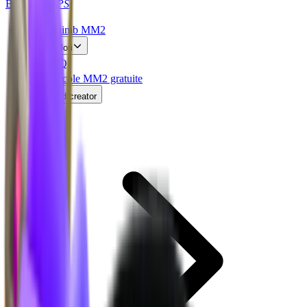
BLOX
SWAPS
Schimb MM2
Valori
FAQ
Articole MM2 gratuite
Cod creator
Acasă