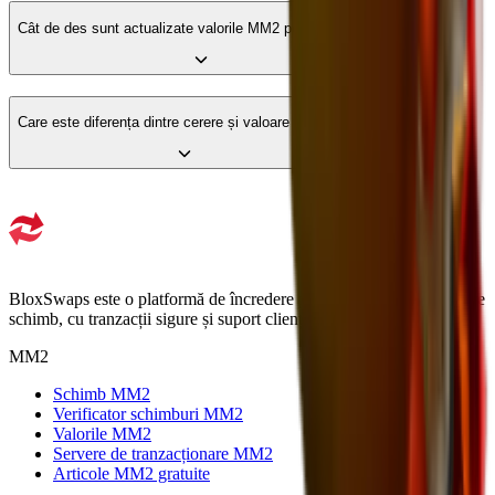
Cât de des sunt actualizate valorile MM2 pe BloxSwaps?
Care este diferența dintre cerere și valoare în MM2?
BloxSwaps este o platformă de încredere pentru toate nevoile tale de
schimb, cu tranzacții sigure și suport clienți excelent.
MM2
Schimb MM2
Verificator schimburi MM2
Valorile MM2
Servere de tranzacționare MM2
Articole MM2 gratuite