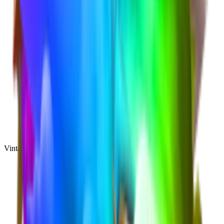
Vintage
(
10
)