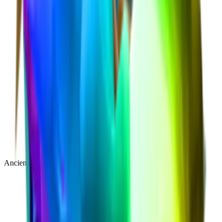
Ancient
(
14
)