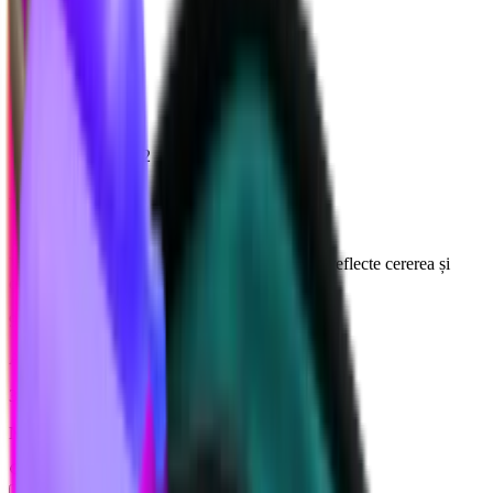
Valorile MM2
Valorile MM2
Valori de tranzacționare MM2 precise, care să reflecte cererea și
oferta reale.
946
Articole unice monitorizate
36,793,906
Numărul total de texte monitorizate