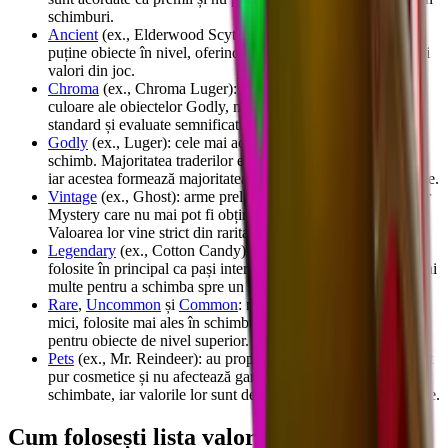
schimburi.
Ancient
(ex., Elderwood Scythe): extrem de rare, cu foarte
puține obiecte în nivel, oferindu-le unele dintre cele mai mari
valori din joc.
Chroma
(ex., Chroma Luger): variante cu schimbare de
culoare ale obiectelor Godly, mai rare decât Godly-urile
standard și evaluate semnificativ mai sus.
Godly
(ex., Luger): cele mai active obiecte de nivel înalt la
schimb. Majoritatea traderilor experimentați dețin mai multe,
iar acestea formează majoritatea schimburilor de valoare mare.
Vintage
(ex., Ghost): arme preluate din jocul original Murder
Mystery care nu mai pot fi obținute în niciun alt mod.
Valoarea lor vine strict din raritate.
Legendary
(ex., Cotton Candy): sunt sub Godly și sunt
folosite în principal ca pași intermediari, jucătorii grupând mai
multe pentru a schimba spre un singur Godly.
Rare
,
Uncommon
și
Common
: nivelurile de jos, cu valori
mici, folosite mai ales în schimburile timpurii sau grupate
pentru obiecte de nivel superior.
Pets
(ex., Mr. Reindeer): au propriile niveluri de raritate. Sunt
pur cosmetice și nu afectează gameplay-ul, dar pot fi
schimbate, iar valorile lor sunt determinate de raritate și cerere.
Cum folosești lista valorilor MM2