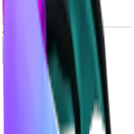
Tendințe
30
Preț
Tip
Gun
99+
Knife
99+
Misc
13
Pet
86
Raritate