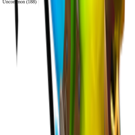
Uncommon
(
188
)