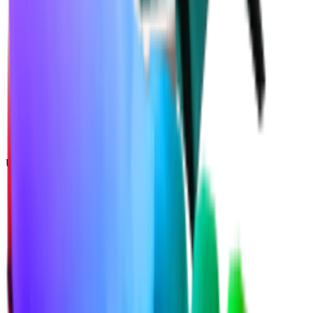
Unique
(
1
)