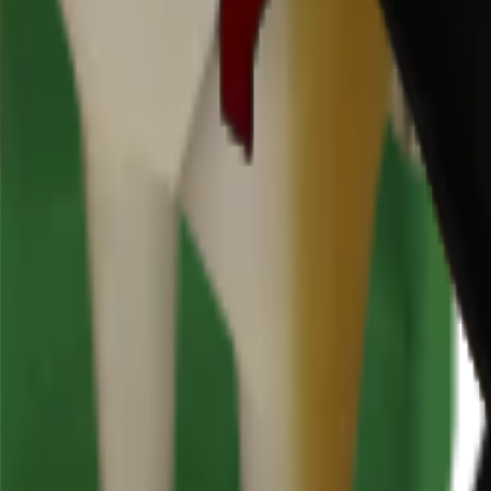
toric.