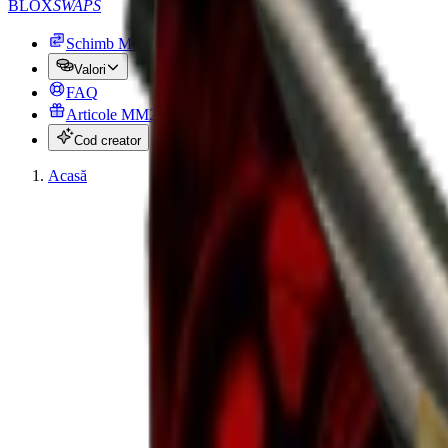
BLOX
SWAPS
Schimb MM2
Valori
FAQ
Articole MM2 gratuite
Cod creator
Acasă