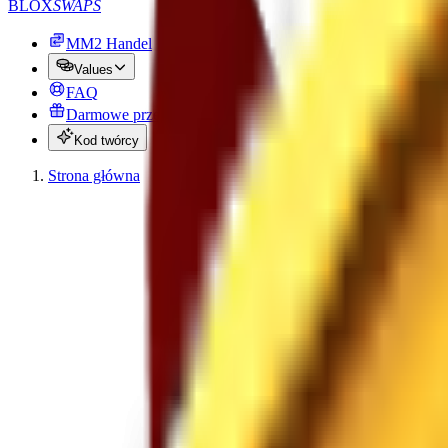
BLOX
SWAPS
MM2 Handel
Values
FAQ
Darmowe przedmioty MM2
Kod twórcy
Strona główna