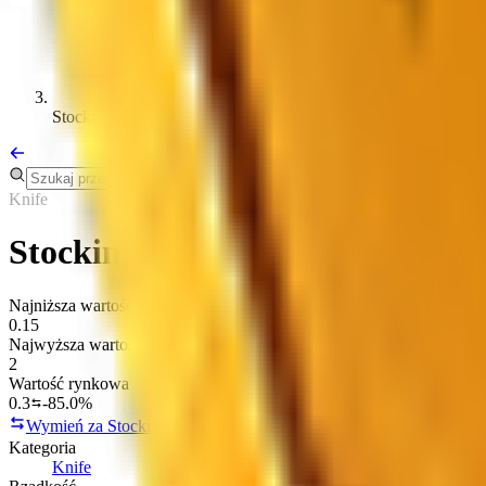
Stockings
Knife
Stockings
Najniższa wartość
0.15
Najwyższa wartość
2
Wartość rynkowa
0.3
-85.0%
Wymień za Stockings
Kopiuj link
Kategoria
Knife