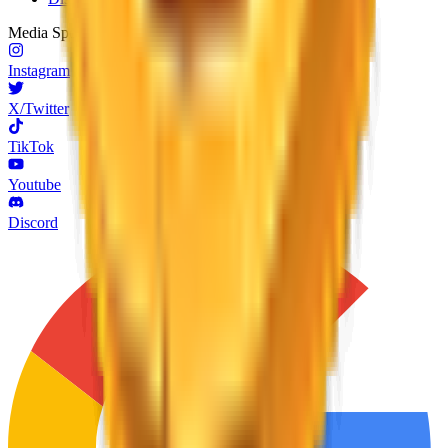
Media Społecznościowe
Instagram
X/Twitter
TikTok
Youtube
Discord