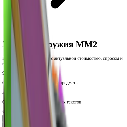
Gun
Значения оружия MM2
Все предметы MM2 Gun с актуальной стоимостью, спросом и
историей цен.
946
Отслеживаемые уникальные предметы
36,737,859
Общее количество отслеженных текстов
В тренде
Цена