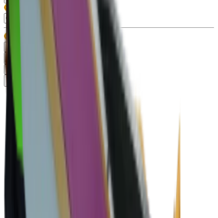
Тип
Gun
99+
Knife
99+
Misc
13
Pet
86
Раритет