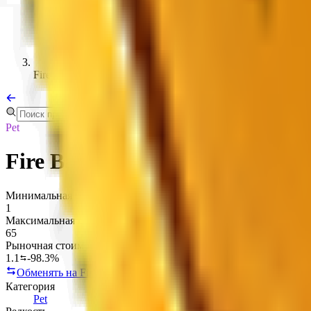
Fire Bat
Pet
Fire Bat
Минимальная стоимость
1
Максимальная стоимость
65
Рыночная стоимость
1.1
-98.3%
Обменять на Fire Bat
Копировать ссылку
Категория
Pet