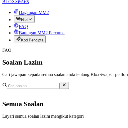
BLOX
SWAPS
Dagangan MM2
Nilai
FAQ
Barangan MM2 Percuma
Kod Pencipta
FAQ
Soalan Lazim
Cari jawapan kepada semua soalan anda tentang BloxSwaps - platfo
Semua Soalan
Layari semua soalan lazim mengikut kategori