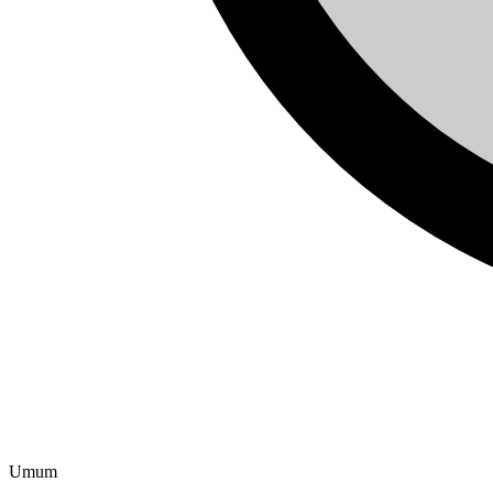
Apakah BloxSwaps?
Umum