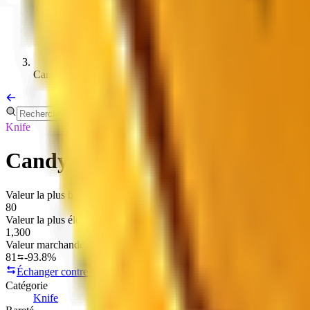
Candy
Knife
Candy
Valeur la plus basse
80
Valeur la plus élevée
1,300
Valeur marchande
81
-93.8%
Échanger contre Candy
Copier le lien
Catégorie
Knife