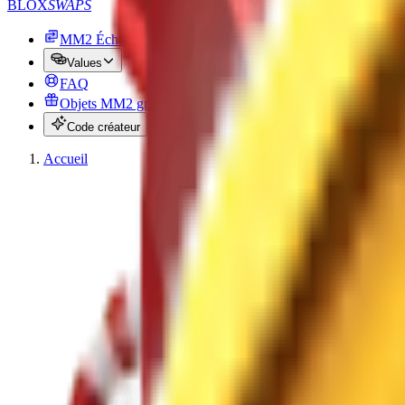
BLOX
SWAPS
MM2 Échange
Values
FAQ
Objets MM2 gratuits
Code créateur
Accueil