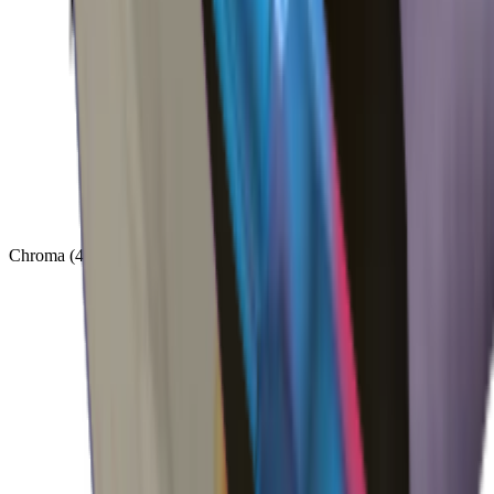
Chroma
(
48
)