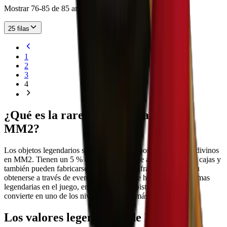
Mostrar 76-85 de 85 artículos
25 filas
1
2
3
4
¿Qué es la rareza «Legendaria» en
MM2?
Los objetos legendarios se sitúan un nivel por debajo de los divinos
en MM2. Tienen un 5 % de probabilidad de aparecer al abrir cajas y
también pueden fabricarse utilizando doce fragmentos raros u
obtenerse a través de eventos. Actualmente hay más de 50 armas
legendarias en el juego, entre cuchillos y pistolas, lo que las
convierte en uno de los niveles de rareza más numerosos.
Los valores legendarios de MM2