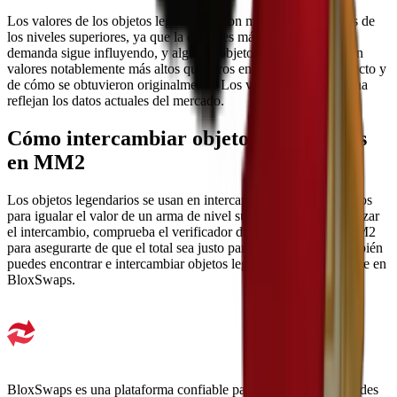
Los valores de los objetos legendarios son más estables que los de
los niveles superiores, ya que la oferta es más constante. La
demanda sigue influyendo, y algunos objetos legendarios tienen
valores notablemente más altos que otros en función de su aspecto y
de cómo se obtuvieron originalmente. Los valores de esta página
reflejan los datos actuales del mercado.
Cómo intercambiar objetos legendarios
en MM2
Los objetos legendarios se usan en intercambios de varios objetos
para igualar el valor de un arma de nivel superior. Antes de realizar
el intercambio, comprueba el verificador de intercambios de MM2
para asegurarte de que el total sea justo para ambas partes. También
puedes encontrar e intercambiar objetos legendarios directamente en
BloxSwaps.
BloxSwaps es una plataforma confiable para todas tus necesidades