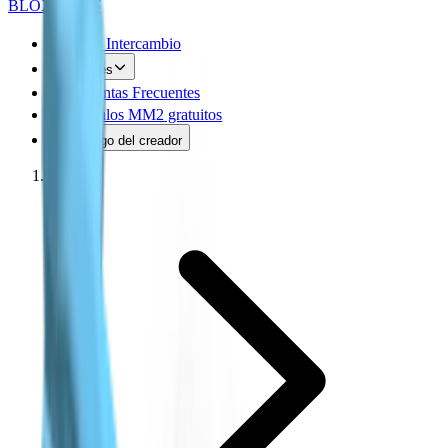
BLOX
SWAPS
MM2 Intercambio
Values
Preguntas Frecuentes
Artículos MM2 gratuitos
Código del creador
Inicio