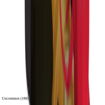
Uncommon
(
188
)