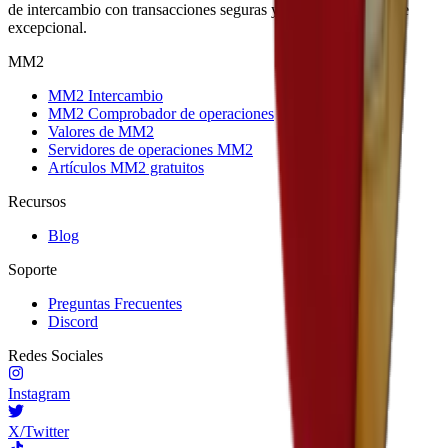
de intercambio con transacciones seguras y un soporte al cliente
excepcional.
MM2
MM2 Intercambio
MM2 Comprobador de operaciones
Valores de MM2
Servidores de operaciones MM2
Artículos MM2 gratuitos
Recursos
Blog
Soporte
Preguntas Frecuentes
Discord
Redes Sociales
Instagram
X/Twitter