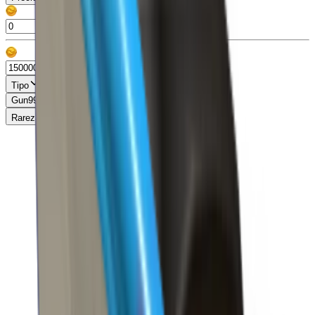
Tipo
Gun
99+
Knife
99+
Misc
13
Pet
86
Rareza