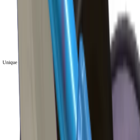
Unique
(
1
)