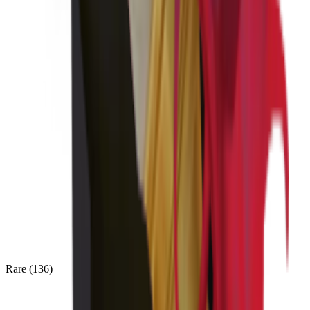
Rare
(
136
)