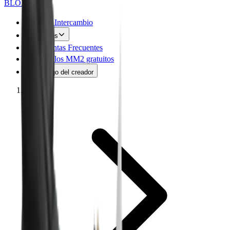
BLOX
SWAPS
MM2 Intercambio
Values
Preguntas Frecuentes
Artículos MM2 gratuitos
Código del creador
Inicio