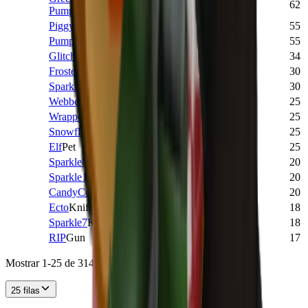
COMMON
1,434
1
62
Pumpkin
Pet
Piggy
Pet
COMMON
1,594
2
55
Pumpkin
Pet
COMMON
2,658
3
55
Glitch2
Knife
COMMON
9,462
2
34
Frosted
Knife
COMMON
3,782
2
30
Sparkle9
Knife
COMMON
19,565
2
30
Webbed
Gun
COMMON
3,034
2
25
Wrapped
Gun
COMMON
2,243
2
25
Snowflakes
Gun
COMMON
2,074
2
25
Elf
Pet
COMMON
1,615
2
25
Sparkle8
Knife
COMMON
19,008
2
20
Sparkle10
Knife
COMMON
20,399
2
20
CandyCorn
Knife
COMMON
2,876
2
20
Ecto
Knife
COMMON
3,143
2
18
Sparkle7
Knife
COMMON
21,914
2
18
RIP
Gun
COMMON
2,978
2
17
Mostrar 1-25 de 314 artículos
25 filas