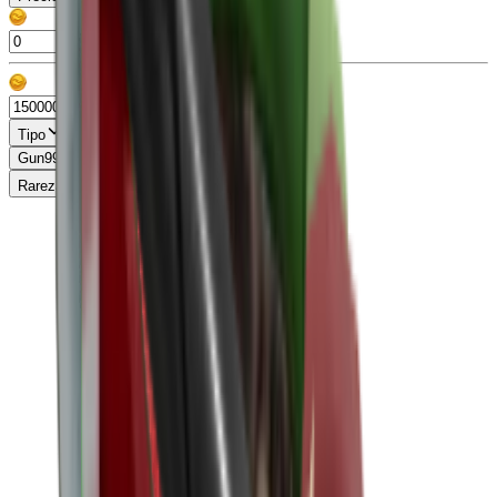
Tipo
Gun
99+
Knife
99+
Misc
13
Pet
86
Rareza