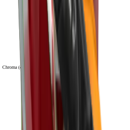
Chroma
(
48
)