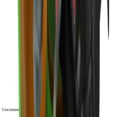
Uncommon
(
188
)