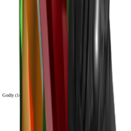
Godly
(
143
)