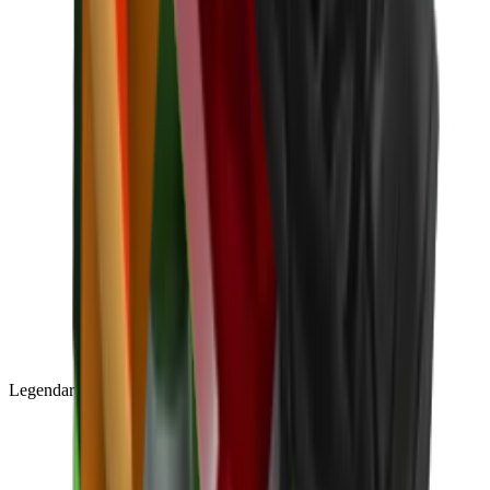
Legendary
(
85
)