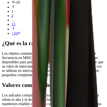
-
10
1
2
…
13
+
10
¿Qué es la rareza «común» en MM2?
Los objetos comunes son las armas que se obtienen con mayor
frecuencia en MM2. Aparecen regularmente en las cajas y están
disponibles para prácticamente todos los jugadores, lo que hace que
su valor de intercambio sea mínimo. Los objetos comunes rara vez
se utilizan en intercambios importantes, pero pueden servir como
pequeños complementos para completar una oferta.
Valores comunes de MM2
Los artículos comunes tienen los valores más bajos del juego. Su
oferta es alta y la demanda es baja, por lo que los precios se
mantienen estables con pocos cambios. Los valores de esta página