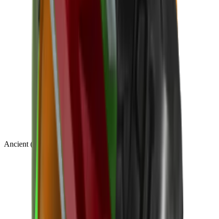
Ancient
(
14
)