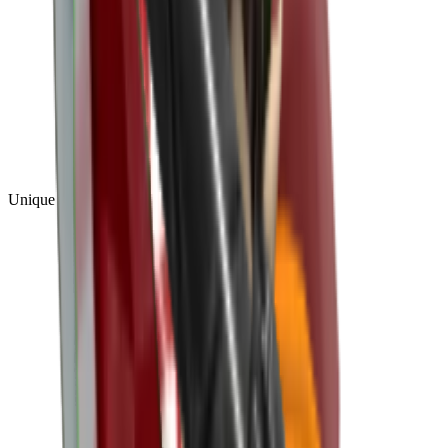
Unique
(
1
)