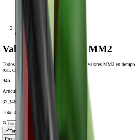
Common
Valores comunes de MM2
Todos los artículos de rareza Common con valores MM2 en tiempo
real, demanda e historial.
946
Artículos únicos registrados
37,346,679
Total de textos revisados
Tendencia
Precio