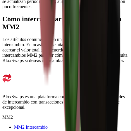
se actualizan periódicamente, aunque los cambios en este nivel son
poco frecuentes.
Cómo intercambiar objetos comunes en
MM2
Los artículos comunes tienen un uso limitado por sí solos en el
intercambio. En ocasiones se añaden a ofertas más amplias para
acercar el valor total a un acuerdo justo. Utiliza el verificador de
intercambios MM2 para ver cómo influyen en una oferta, y consulta
BloxSwaps si deseas intercambiarlos por artículos de mayor valor.
BloxSwaps es una plataforma confiable para todas tus necesidades
de intercambio con transacciones seguras y un soporte al cliente
excepcional.
MM2
MM2 Intercambio