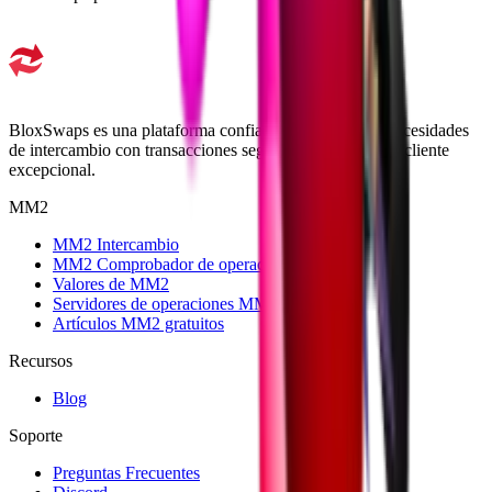
BloxSwaps es una plataforma confiable para todas tus necesidades
de intercambio con transacciones seguras y un soporte al cliente
excepcional.
MM2
MM2 Intercambio
MM2 Comprobador de operaciones
Valores de MM2
Servidores de operaciones MM2
Artículos MM2 gratuitos
Recursos
Blog
Soporte
Preguntas Frecuentes