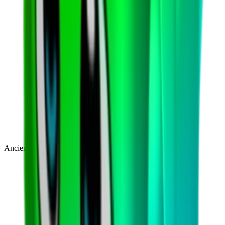
Ancient
(
14
)