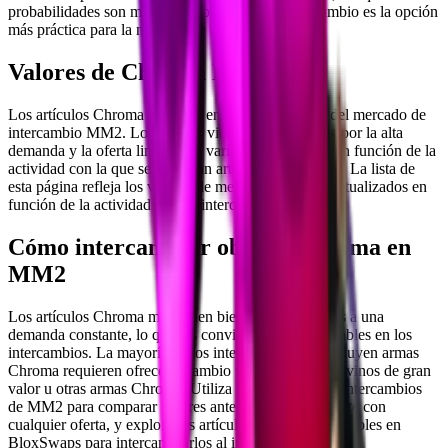
probabilidades son muy bajas, por lo que el intercambio es la opción
más práctica para la mayoría de los jugadores.
Valores de Chroma MM2
Los artículos Chroma se sitúan en la parte superior del mercado de
intercambio MM2. Los valores vienen determinados por la alta
demanda y la oferta limitada, y varían regularmente en función de la
actividad con la que se negocian artículos específicos. La lista de
esta página refleja los valores de mercado actuales, actualizados en
función de la actividad real de intercambio.
Cómo intercambiar objetos Chroma en
MM2
Los artículos Chroma mantienen bien su valor gracias a una
demanda constante, lo que los convierte en activos fiables en los
intercambios. La mayoría de los intercambios que incluyen armas
Chroma requieren ofrecer a cambio varios artículos divinos de gran
valor u otras armas Chroma. Utiliza el verificador de intercambios
de MM2 para comparar valores antes de comprometerte con
cualquier oferta, y explora los artículos Chroma disponibles en
BloxSwaps para intercambiarlos al instante.