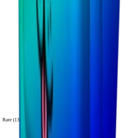
Rare
(
136
)