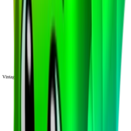
Vintage
(
10
)