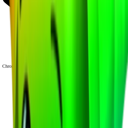
Chroma
(
48
)