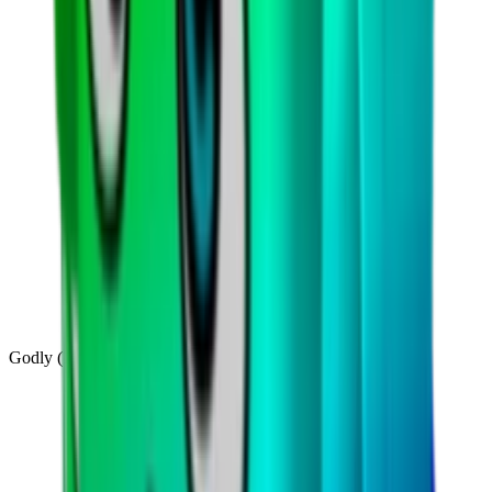
Godly
(
143
)