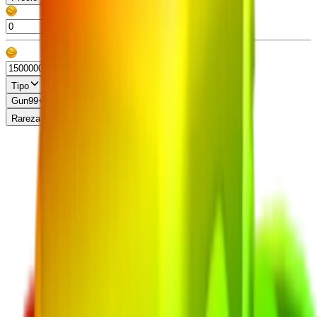
Tipo
Gun
99+
Knife
99+
Misc
13
Pet
86
Rareza