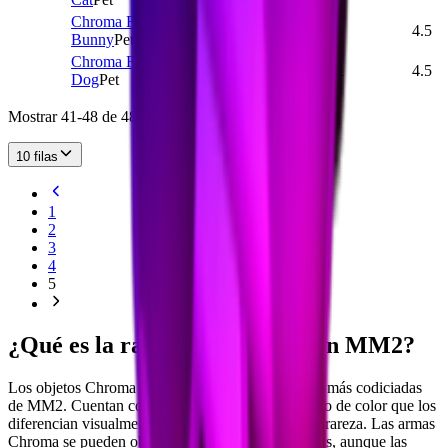
Chroma Fire
CHROMA
14,981
1
4.5
Bunny
Pet
Chroma Fire
CHROMA
15,694
1
4.5
Dog
Pet
Mostrar 41-48 de 48 artículos
10 filas
1
2
3
4
5
¿Qué es la rareza de Chroma en MM2?
Los objetos Chroma se encuentran entre las armas más codiciadas
de MM2. Cuentan con efectos animados de cambio de color que los
diferencian visualmente de cualquier otro nivel de rareza. Las armas
Chroma se pueden obtener al abrir cajas específicas, aunque las