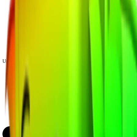
Unique
(
1
)