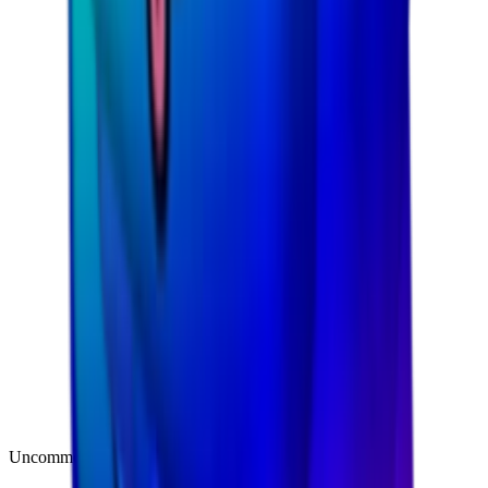
Uncommon
(
188
)