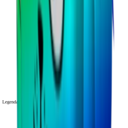
Legendary
(
85
)