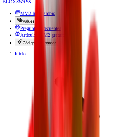
BLOX
SWAPS
MM2 Intercambio
Values
Preguntas Frecuentes
Artículos MM2 gratuitos
Código del creador
Inicio