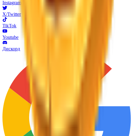
Instagram
X/Twitter
TikTok
Youtube
Дискорд