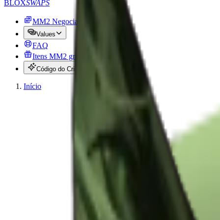
BLOX
SWAPS
MM2 Negociar
Values
FAQ
Itens MM2 gratuitos
Código do Criador
Início