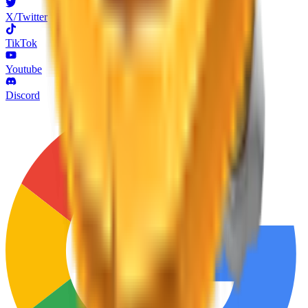
X/Twitter
TikTok
Youtube
Discord