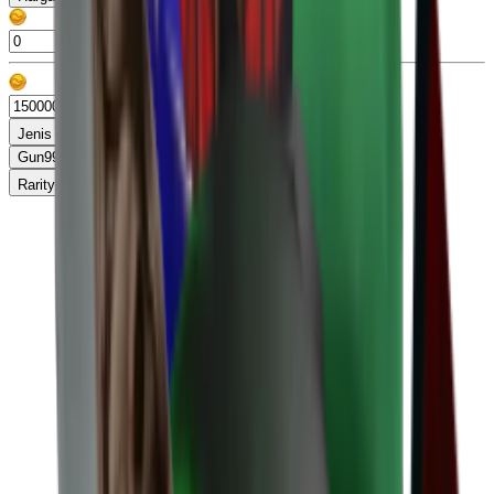
Jenis
Gun
99+
Knife
99+
Misc
13
Pet
86
Rarity