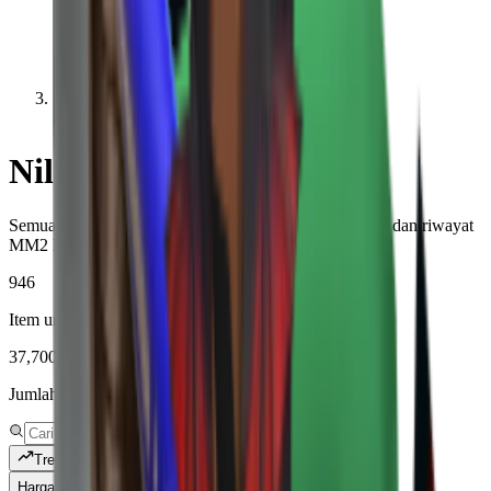
Legendary
Nilai Legendary MM2
Semua item rarity Legendary dengan nilai, permintaan, dan riwayat
MM2 live.
946
Item unik yang dilacak
37,700,344
Jumlah teks yang dilacak
Trending
Harga