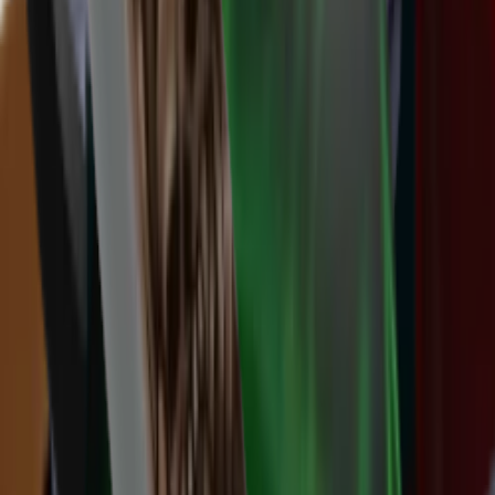
Vintage
(
10
)