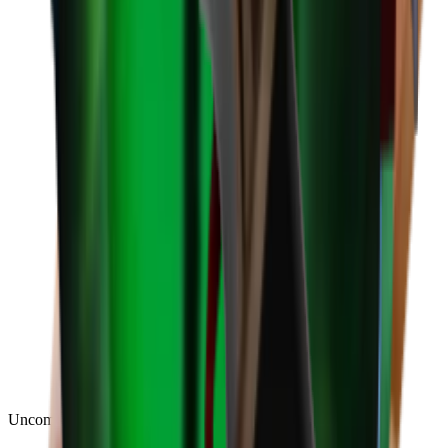
Uncommon
(
188
)