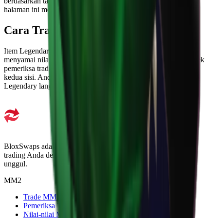
berdasarkan tampilan dan cara awal mendapatkannya. Nilai di
halaman ini mencerminkan data pasar saat ini.
Cara Trade Item Legendary di MM2
Item Legendary umum digunakan dalam trade multi-item untuk
menyamai nilai satu senjata tier lebih tinggi. Sebelum trading, cek
pemeriksa trade MM2 untuk memastikan totalnya seimbang di
kedua sisi. Anda juga dapat menemukan dan menukar item
Legendary langsung di BloxSwaps.
BloxSwaps adalah platform tepercaya untuk semua kebutuhan
trading Anda dengan transaksi aman dan dukungan pelanggan
unggul.
MM2
Trade MM2
Pemeriksa Trade MM2
Nilai-nilai MM2