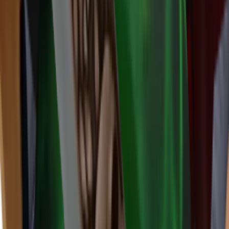
Ancient
(
14
)