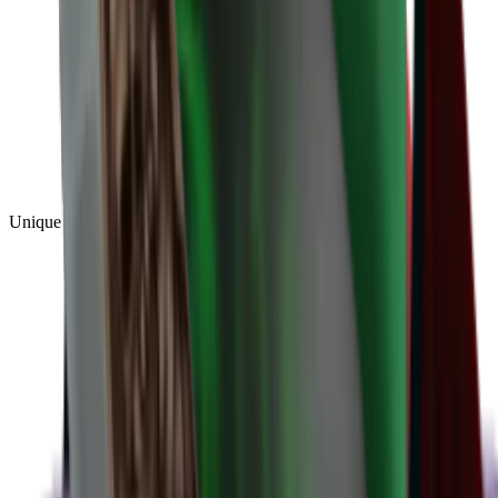
Unique
(
1
)