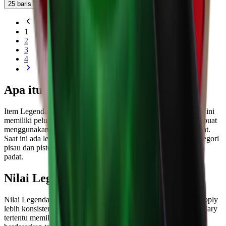
25 baris
1
2
3
4
Apa itu Rarity Legendary di MM2?
Item Legendary berada satu tier di bawah Godly di MM2. Item ini
memiliki peluang 5% untuk dibuka dari crate dan juga dapat dibuat
menggunakan dua belas rare shards atau diperoleh melalui event.
Saat ini ada lebih dari 50 senjata Legendary dalam game di kategori
pisau dan pistol, menjadikannya salah satu tier rarity yang lebih
padat.
Nilai Legendary MM2
Nilai Legendary lebih stabil daripada tier lebih tinggi karena supply
lebih konsisten. Permintaan tetap berperan, dengan item Legendary
tertentu memiliki nilai jauh lebih tinggi daripada yang lain