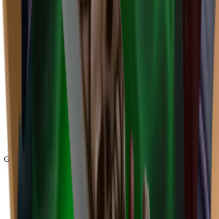
Godly
(
143
)