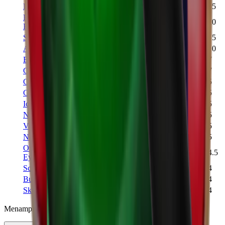
Pumpkin
Pet
LEGENDARY
3,543
1
25
Red
LEGENDARY
3,162
1
20
Pumpkin
Pet
Skully
Pet
LEGENDARY
3,391
2
15
Arctic
Gun
LEGENDARY
7,028
2
10
Broken
Knife
LEGENDARY
15,427
2
7
Cavern
Knife
LEGENDARY
10,947
2
7
Ghost
Knife
LEGENDARY
14,161
1
5
Ginger
Gun
LEGENDARY
13,381
1
5
Icedriller
Gun
LEGENDARY
9,490
2
5
Nightsky
Gun
LEGENDARY
17,847
2
5
Vampire Bat
Pet
LEGENDARY
8,096
1
5
Nobledragon
Pet
LEGENDARY
8,113
1
5
Overseer
LEGENDARY
9,150
1
4.5
Eye
Pet
Scratch
Knife
LEGENDARY
12,159
-
4
Bunnies
Knife
LEGENDARY
38,430
2
4
Skulls
Knife
LEGENDARY
10,616
1
4
Menampilkan 1–25 dari 85 item