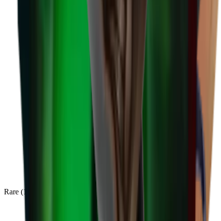
Rare
(
136
)