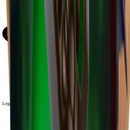
Legendary
(
85
)