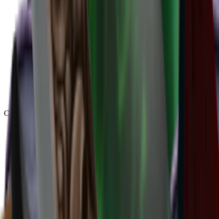
Chroma
(
48
)