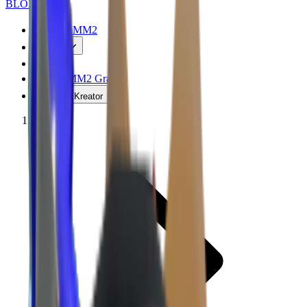
BLOX
SWAPS
Trade MM2
Nilai
FAQ
Item MM2 Gratis
Kode Kreator
Beranda