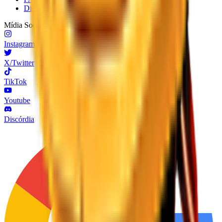
Discórdia
Mídia Social
Instagram
X/Twitter
TikTok
Youtube
Discórdia