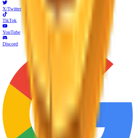
X/Twitter
TikTok
YouTube
Discord