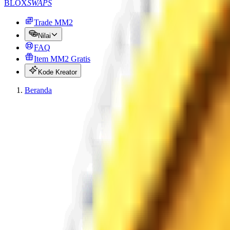
BLOX
SWAPS
Trade MM2
Nilai
FAQ
Item MM2 Gratis
Kode Kreator
Beranda