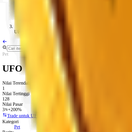
UFO
Pet
UFO
Nilai Terendah
1
Nilai Tertinggi
128
Nilai Pasar
3
+200%
Trade untuk UFO
Salin link
Kategori
Pet